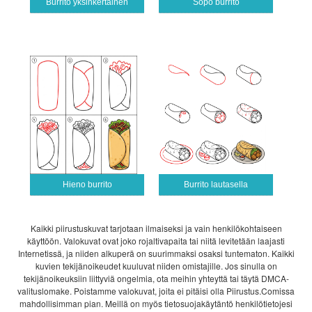
Burrito yksinkertainen
Söpö burrito
Hieno burrito
Burrito lautasella
Kaikki piirustuskuvat tarjotaan ilmaiseksi ja vain henkilökohtaiseen
käyttöön. Valokuvat ovat joko rojaltivapaita tai niitä levitetään laajasti
Internetissä, ja niiden alkuperä on suurimmaksi osaksi tuntematon. Kaikki
kuvien tekijänoikeudet kuuluvat niiden omistajille. Jos sinulla on
tekijänoikeuksiin liittyviä ongelmia, ota meihin yhteyttä tai täytä DMCA-
valituslomake. Poistamme valokuvat, joita ei pitäisi olla Piirustus.Comissa
mahdollisimman pian. Meillä on myös tietosuojakäytäntö henkilötietojesi