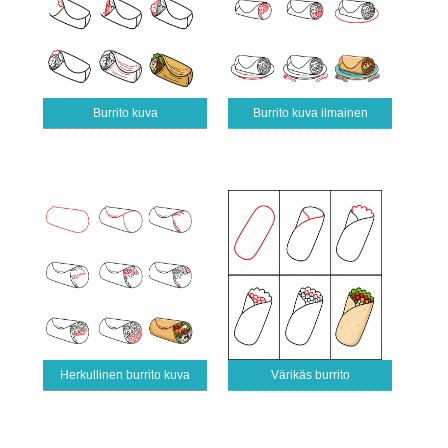
Burrito kuva
Burrito kuva ilmainen
Herkullinen burrito kuva
Värikäs burrito