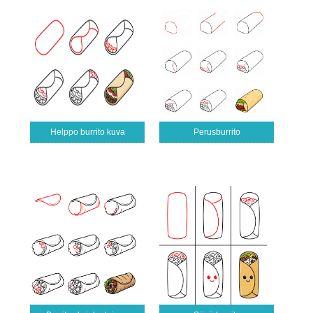
Helppo burrito kuva
Perusburrito