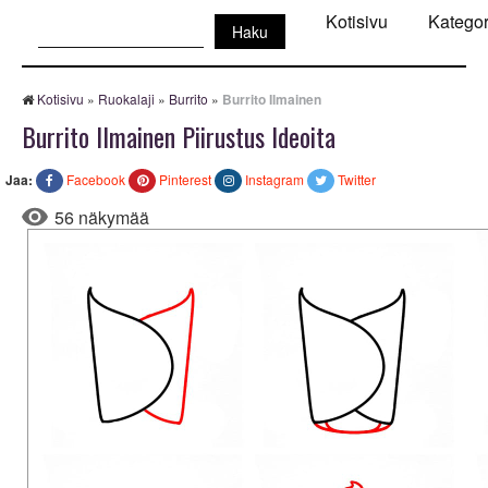
Haku:
Kotisivu
Kategor
Kotisivu
»
Ruokalaji
»
Burrito
»
Burrito Ilmainen
Burrito Ilmainen Piirustus Ideoita
Jaa:
Facebook
Pinterest
Instagram
Twitter
56 näkymää