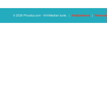
© 2026 Piirustus.com - VinhMedian tuote.
|
Tekijänoikeus
|
Tietosuo