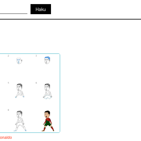
a
Ronaldo