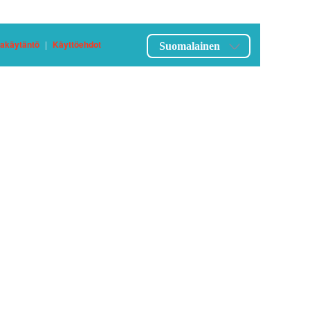
jakäytäntö
|
Käyttöehdot
Suomalainen