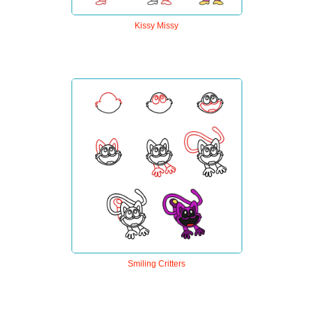
Kissy Missy
Smiling Critters