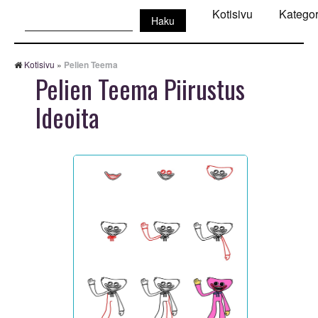
Haku:
Kotisivu
Kategor
Kotisivu
»
Pelien Teema
Pelien Teema Piirustus
Ideoita