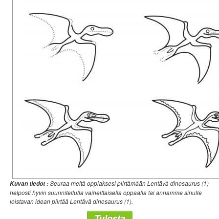
Seuraa meitä oppiaksesi piirtämään Lentävä dinosaurus (1)
Kuvan tiedot :
helposti hyvin suunnitellulla vaiheittaisella oppaalla tai annamme sinulle
loistavan idean piirtää Lentävä dinosaurus (1).
Tulosta