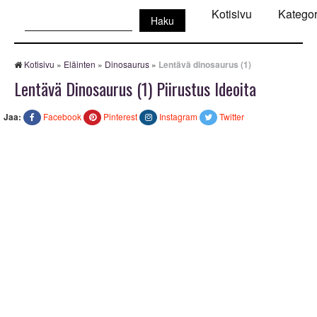
Haku:
Kotisivu
Kategor
Kotisivu
»
Eläinten
»
Dinosaurus
»
Lentävä dinosaurus (1)
Lentävä Dinosaurus (1) Piirustus Ideoita
Jaa:
Facebook
Pinterest
Instagram
Twitter