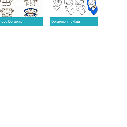
lppo Doraemon
Doraemon nukkuu