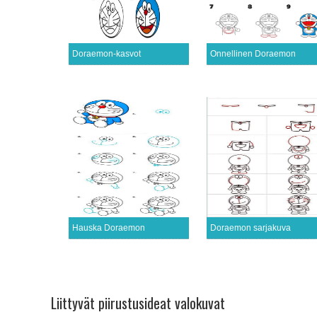
Doraemon-kasvot
Onnellinen Doraemon
Hauska Doraemon
Doraemon sarjakuva
Liittyvät piirustusideat valokuvat