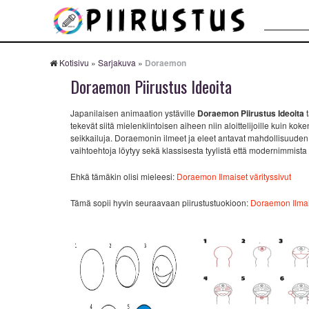
Haku:
Kotisivu
»
Sarjakuva
»
Doraemon
Doraemon Piirustus Ideoita
Japanilaisen animaation ystäville
Doraemon Piirustus Ideoita
t
tekevät siitä mielenkiintoisen aiheen niin aloittelijoille kuin kok
seikkailuja. Doraemonin ilmeet ja eleet antavat mahdollisuuden har
vaihtoehtoja löytyy sekä klassisesta tyylistä että modernimmist
Ehkä tämäkin olisi mieleesi:
Doraemon Ilmaiset värityssivut
Tämä sopii hyvin seuraavaan piirustustuokioon:
Doraemon Ilmais