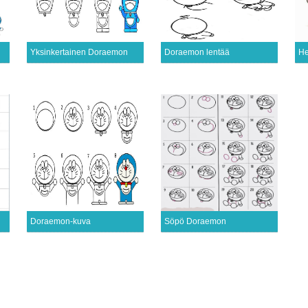
Yksinkertainen Doraemon
Doraemon lentää
He
Doraemon-kuva
Söpö Doraemon