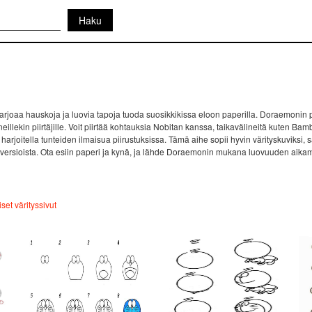
arjoaa hauskoja ja luovia tapoja tuoda suosikkikissa eloon paperilla. Doraemonin p
eneillekin piirtäjille. Voit piirtää kohtauksia Nobitan kanssa, taikavälineitä kuten Ba
joitella tunteiden ilmaisua piirustuksissa. Tämä aihe sopii hyvin värityskuviksi, sarj
a versioista. Ota esiin paperi ja kynä, ja lähde Doraemonin mukana luovuuden aikam
et värityssivut