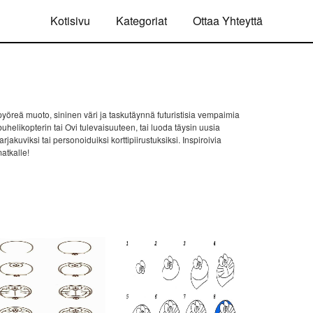
Kotisivu
Kategoriat
Ottaa Yhteyttä
yöreä muoto, sininen väri ja taskutäynnä futuristisia vempaimia
mbuhelikopterin tai Ovi tulevaisuuteen, tai luoda täysin uusia
akuviksi tai personoiduiksi korttipiirustuksiksi. Inspiroivia
atkalle!