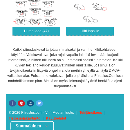
Hiiren idea (47)
Hiiri lapsille
Kaikki piirustuskuvat tarjotaan ilmaiseksi ja vain henkilökohtaiseen
käyttöön. Valokuvat ovat joko rojaltivapaita tai niitä levitetään laajasti
Internetissä, ja niiden alkuperä on suurimmaksi osaksi tuntematon. Kaikki
kuvien tekijänoikeudet kuuluvat niiden omistajille. Jos sinulla on
tekijänoikeuksiin liittyviä ongelmia, ota meihin yhteyttä tai täytä DMCA-
valituslomake. Poistamme valokuvat, joita ei pitäisi olla Piirustus.Comissa
mahdollisimman pian. Meillä on myös tietosuojakäytäntö henkilötietojesi
suojaamiseksi.
© 2026 Piirustus.com - VinhMedian tuote.
|
Tekijänoikeus
|
Tietosuojakäytäntö
|
Käyttöehdot
Suomalainen