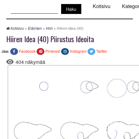
Haku:
Kotisivu
Kategor
Kotisivu
»
Eläinten
»
Hiiri
»
Hiiren idea (40)
Hiiren Idea (40) Piirustus Ideoita
Jaa:
Facebook
Pinterest
Instagram
Twitter
404 näkymää