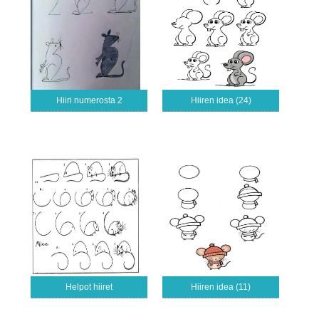
Hiiri numerosta 2
Hiiren idea (24)
Helpot hiiret
Hiiren idea (11)