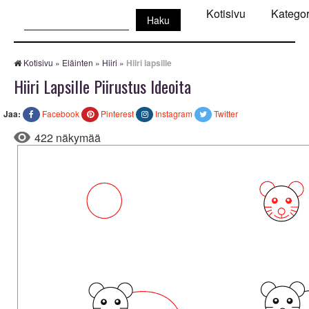
Haku:
Kotisivu
Kategor
Kotisivu
»
Eläinten
»
Hiiri
»
Hiiri lapsille
Hiiri Lapsille Piirustus Ideoita
Jaa:
Facebook
Pinterest
Instagram
Twitter
422 näkymää