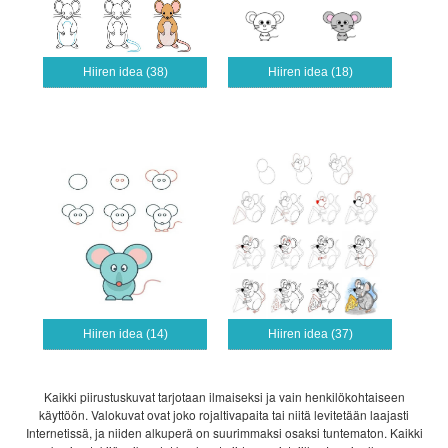
Hiiren idea (38)
Hiiren idea (18)
Hiiren idea (14)
Hiiren idea (37)
Kaikki piirustuskuvat tarjotaan ilmaiseksi ja vain henkilökohtaiseen
käyttöön. Valokuvat ovat joko rojaltivapaita tai niitä levitetään laajasti
Internetissä, ja niiden alkuperä on suurimmaksi osaksi tuntematon. Kaikki