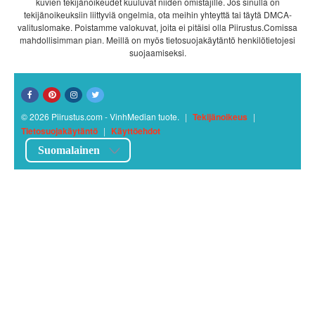
kuvien tekijänoikeudet kuuluvat niiden omistajille. Jos sinulla on
tekijänoikeuksiin liittyviä ongelmia, ota meihin yhteyttä tai täytä DMCA-
valituslomake. Poistamme valokuvat, joita ei pitäisi olla Piirustus.Comissa
mahdollisimman pian. Meillä on myös tietosuojakäytäntö henkilötietojesi
suojaamiseksi.
© 2026 Piirustus.com - VinhMedian tuote.
|
Tekijänoikeus
|
Tietosuojakäytäntö
|
Käyttöehdot
Suomalainen