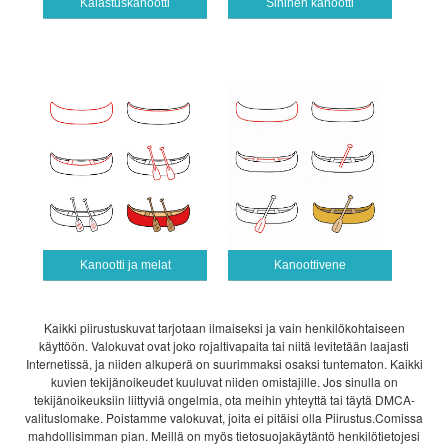
Kalastuskanootti
Sininen kanootti
Kanootti ja melat
Kanoottivene
Kaikki piirustuskuvat tarjotaan ilmaiseksi ja vain henkilökohtaiseen
käyttöön. Valokuvat ovat joko rojaltivapaita tai niitä levitetään laajasti
Internetissä, ja niiden alkuperä on suurimmaksi osaksi tuntematon. Kaikki
kuvien tekijänoikeudet kuuluvat niiden omistajille. Jos sinulla on
tekijänoikeuksiin liittyviä ongelmia, ota meihin yhteyttä tai täytä DMCA-
valituslomake. Poistamme valokuvat, joita ei pitäisi olla Piirustus.Comissa
mahdollisimman pian. Meillä on myös tietosuojakäytäntö henkilötietojesi