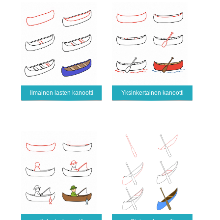
Ilmainen lasten kanootti
Yksinkertainen kanootti