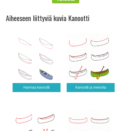
Aiheeseen liittyviä kuvia Kanootti
Harmaa kanootti
Kanootti ja melonta