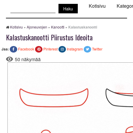
Haku:
Kotisivu
Kategor
Kotisivu
»
Ajoneuvojen
»
Kanootti
»
Kalastuskanootti
Kalastuskanootti Piirustus Ideoita
Jaa:
Facebook
Pinterest
Instagram
Twitter
50 näkymää