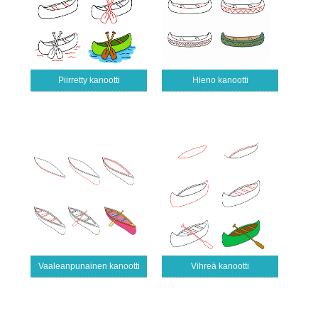
Piirretty kanootti
Hieno kanootti
Vaaleanpunainen kanootti
Vihreä kanootti