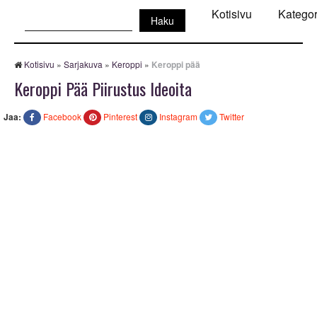
Haku:
Kotisivu
Kategor
Kotisivu
»
Sarjakuva
»
Keroppi
»
Keroppi pää
Keroppi Pää Piirustus Ideoita
Jaa:
Facebook
Pinterest
Instagram
Twitter