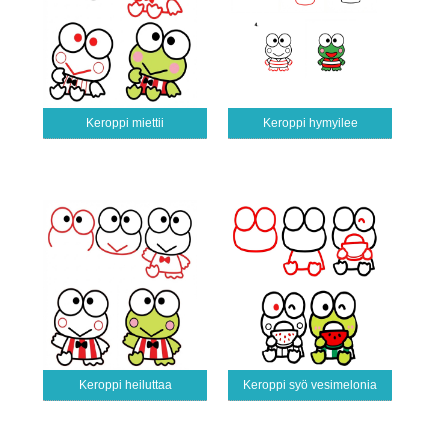
Keroppi miettii
Keroppi hymyilee
Keroppi heiluttaa
Keroppi syö vesimelonia