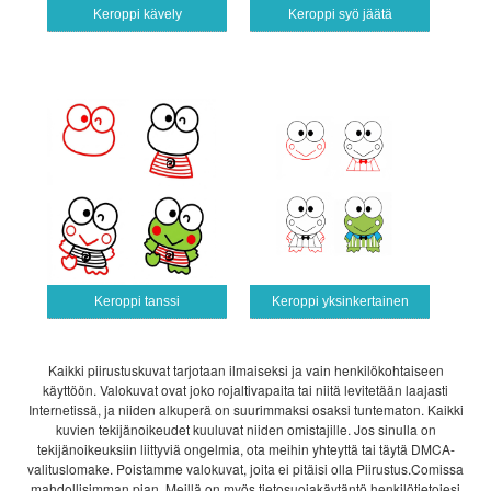
Keroppi kävely
Keroppi syö jäätä
Keroppi tanssi
Keroppi yksinkertainen
Kaikki piirustuskuvat tarjotaan ilmaiseksi ja vain henkilökohtaiseen
käyttöön. Valokuvat ovat joko rojaltivapaita tai niitä levitetään laajasti
Internetissä, ja niiden alkuperä on suurimmaksi osaksi tuntematon. Kaikki
kuvien tekijänoikeudet kuuluvat niiden omistajille. Jos sinulla on
tekijänoikeuksiin liittyviä ongelmia, ota meihin yhteyttä tai täytä DMCA-
valituslomake. Poistamme valokuvat, joita ei pitäisi olla Piirustus.Comissa
mahdollisimman pian. Meillä on myös tietosuojakäytäntö henkilötietojesi