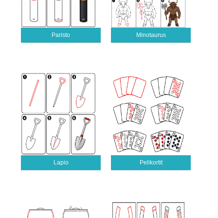
Paristo
Minotaurus
Lapio
Pelikortit