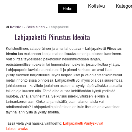
Haku:
Kotisivu
Kategor
Kotisivu
»
Sekalainen
»
Lahjapaketti
Lahjapaketti Piirustus Ideoita
Koristeellinen, salaperäinen ja aina ilahduttava –
Lahjapaketti Piirustus
Ideoita
tuo mukanaan iloa ja mahdollisuuksia monipuoliseen luomiseen.
Voit piirtää täydellisesti paketoidun neliönmuotoisen lahjan,
epäsäännöllisen paketin tai humoristisen paketin, josta pilkottaa yllätys.
Lahjapaperin kuviot, nauhat, rusetit ja pienet koristeet antavat tilaa
yksityiskohtien harjoittelulle. Myös heijastukset ja valonlähteet korostuvat
metallinhohtoisissa pinnoissa. Lahjapaketti voi myös olla osa suurempaa
juhlateemaa – kuvittele jouluinen asetelma, syntymäpäiväkakku taustalla
tai lahjoja kuusen alla. Tämä aihe auttaa kehittämään kykyä yhdistää
muotoa, väriä ja tunnelmaa. Se kutsuu mielikuvituksen leikkiin ja
tarinankerrontaan. Onko lahjan sisällä jotain taianomaista vai
odottamatonta? Lahjapaketin piirtäminen on kuin itse lahjan avaaminen –
täynnä jännitystä ja yksityiskohtia.
Tässä vielä yksi hauska vaihtoehto:
Lahjapaketti Värityskuvat
tulostettavaksi