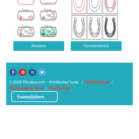
Akvaario
Hevosenkenkä
© 2026 Piirustus.com - VinhMedian tuote.
|
Tekijänoikeus
|
Tietosuojakäytäntö
|
Käyttöehdot
Suomalainen