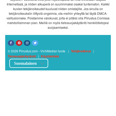
Internetissä, ja niiden alkuperä on suurimmaksi osaksi tuntematon. Kaikki
kuvien tekijänoikeudet kuuluvat niiden omistajille. Jos sinulla on
tekijänoikeuksiin liittyviä ongelmia, ota meihin yhteyttä tai täytä DMCA-
valituslomake. Poistamme valokuvat, joita ei pitäisi olla Piirustus.Comissa
mahdollisimman pian. Meillä on myös tietosuojakäytäntö henkilötietojesi
suojaamiseksi.
© 2026 Piirustus.com - VinhMedian tuote.
|
Tekijänoikeus
|
Tietosuojakäytäntö
|
Käyttöehdot
Suomalainen