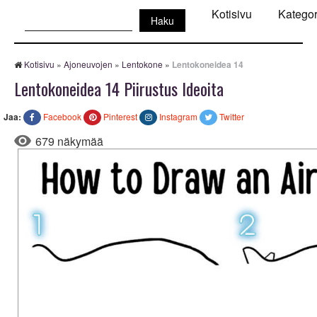
Haku:
Kotisivu
Kategor
Kotisivu
»
Ajoneuvojen
»
Lentokone
»
Lentokoneidea 14
Lentokoneidea 14 Piirustus Ideoita
Jaa:
Facebook
Pinterest
Instagram
Twitter
679 näkymää