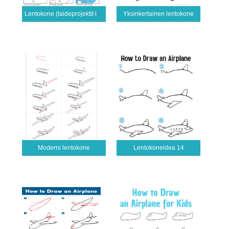
Lentokone (taideprojektit lapsille)
Yksinkertainen lentokone
Moderni lentokone
Lentokoneidea 14