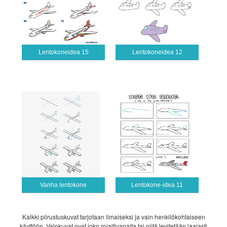
Lentokoneidea 15
Lentokoneidea 12
Vanha lentokone
Lentokone-idea 11
Kaikki piirustuskuvat tarjotaan ilmaiseksi ja vain henkilökohtaiseen
käyttöön. Valokuvat ovat joko rojaltivapaita tai niitä levitetään laajasti