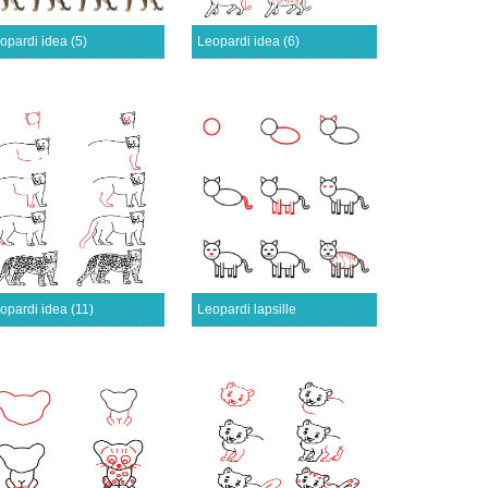
opardi idea (5)
Leopardi idea (6)
opardi idea (11)
Leopardi lapsille