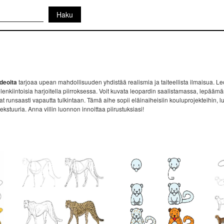
Ideoita
tarjoaa upean mahdollisuuden yhdistää realismia ja taiteellista ilmaisua. Le
nkiintoisia harjoitella piirroksessa. Voit kuvata leopardin saalistamassa, lepäämäss
runsaasti vapautta tulkintaan. Tämä aihe sopii eläinaiheisiin kouluprojekteihin, luo
tekstuuria. Anna villin luonnon innoittaa piirustuksiasi!