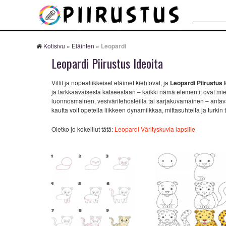
Haku:
Kotisivu
»
Eläinten
»
Leopardi
Leopardi Piirustus Ideoita
Villit ja nopealiikkeiset eläimet kiehtovat, ja
Leopardi Piirustus 
ja tarkkaavaisesta katseestaan – kaikki nämä elementit ovat miele
luonnosmainen, vesiväritehosteilla tai sarjakuvamainen – antavat 
kautta voit opetella liikkeen dynamiikkaa, mittasuhteita ja turkin 
Oletko jo kokeillut tätä:
Leopardi Värityskuvia lapsille