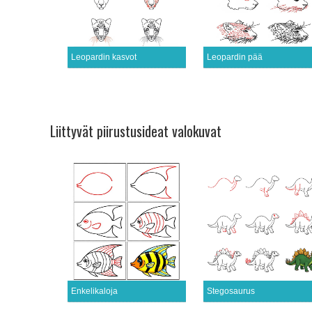
Leopardin kasvot
Leopardin pää
Liittyvät piirustusideat valokuvat
Enkelikaloja
Stegosaurus