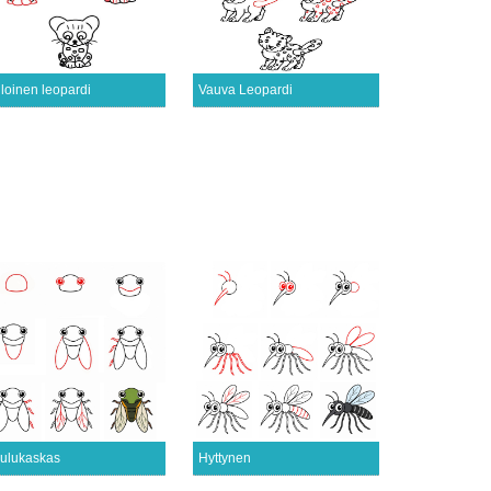
loinen leopardi
Vauva Leopardi
ulukaskas
Hyttynen