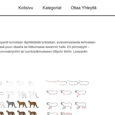
Kotisivu
Kategoriat
Ottaa Yhteyttä
opardi tunnetaan täplikkäästä turkistaan, sulavalinjaisesta kehostaan
ä puun oksalla tai liikkumassa savannin halki. Eri piirrostyylit –
nnoskirjoihin tai luontotutkimukseen liittyviin töihin. Leopardin