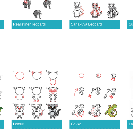
Realistinen leopardi
Sarjakuva Leopard
Su
Lemuri
Gekko
La