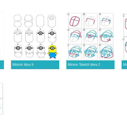
Minion Idea 9
Minion Sketch Idea 2
Mi