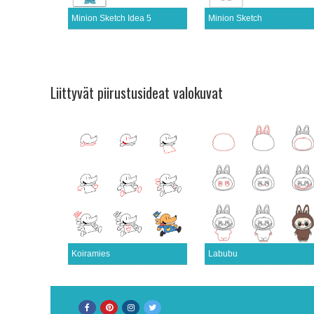
Minion Sketch Idea 5
Minion Sketch
Liittyvät piirustusideat valokuvat
Koiramies
Labubu