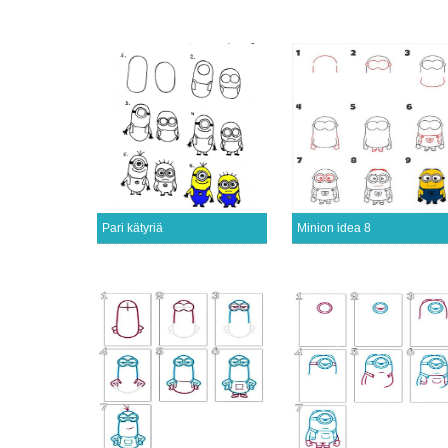
Pari kätyriä
Minion idea 8