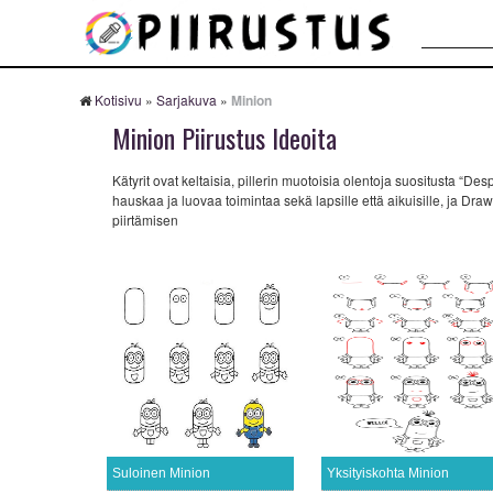
Haku:
Kotisivu
»
Sarjakuva
»
Minion
Minion Piirustus Ideoita
Kätyrit ovat keltaisia, pillerin muotoisia olentoja suositusta “D
hauskaa ja luovaa toimintaa sekä lapsille että aikuisille, ja Dr
piirtämisen
Suloinen Minion
Yksityiskohta Minion