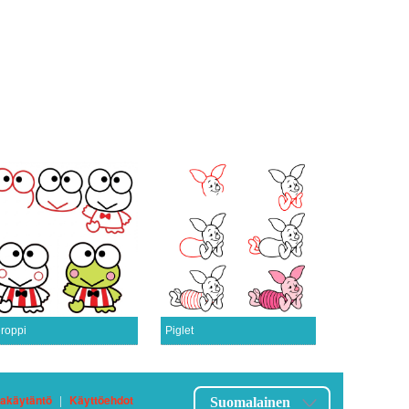
roppi
Piglet
jakäytäntö
|
Käyttöehdot
Suomalainen