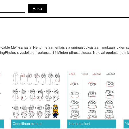
espicable Me” -sarjasta. Ne tunnetaan erilaisista ominaisuuksistaan, mukaan lukien su
awingPhotos-sivustolla on verkossa 14 Minion-piirustusideaa. Ne ovat opetusohjelmia 
Onnellinen minioni
Ihana minioni
Yk