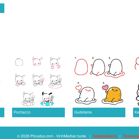
Pochacco
Gudetama
Ke
© 2026 Piirustus.com - VinhMedian tuote.
|
Tekijänoikeus
|
Tietosuo