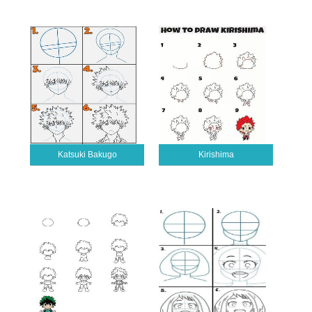
Katsuki Bakugo
Kirishima