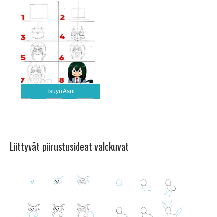
Tsuyu Asui
Liittyvät piirustusideat valokuvat