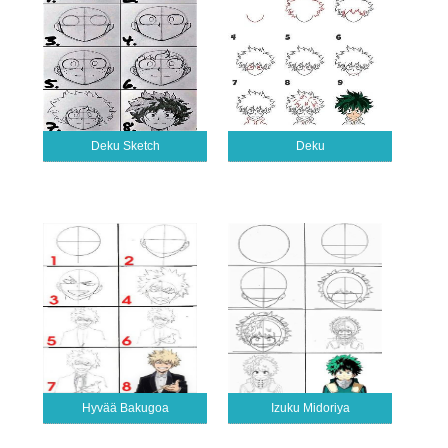
Deku Sketch
Deku
Hyvää Bakugoa
Izuku Midoriya