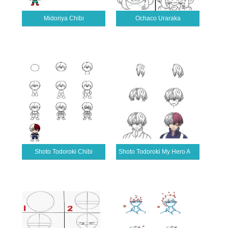
Midoriya Chibi
Ochaco Uraraka
Shoto Todoroki Chibi
Shoto Todoroki My Hero Academiassa