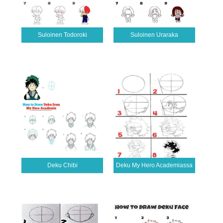
Suloinen Todoroki
Suloinen Uraraka
Deku Chibi
Deku My Hero Academiassa