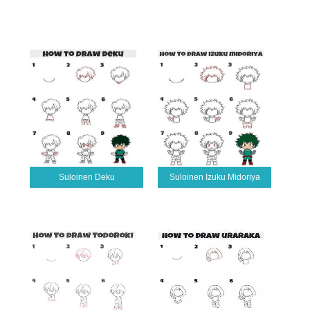
Suloinen Deku
Suloinen Izuku Midoriya