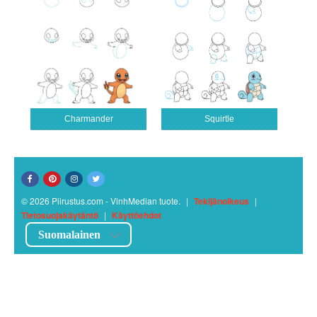
Charmander
Squirtle
© 2026 Piirustus.com - VinhMedian tuote.
|
Tekijänoikeus
|
Tietosuojakäytäntö
|
Käyttöehdot
Suomalainen