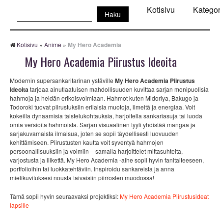
Haku:
Kotisivu
Kategor
Kotisivu
»
Anime
»
My Hero Academia
My Hero Academia Piirustus Ideoita
Modernin supersankaritarinan ystäville
My Hero Academia Piirustus
Ideoita
tarjoaa ainutlaatuisen mahdollisuuden kuvittaa sarjan monipuolisia
hahmoja ja heidän erikoisvoimiaan. Hahmot kuten Midoriya, Bakugo ja
Todoroki tuovat piirustuksiin erilaisia muotoja, ilmeitä ja energiaa. Voit
kokeilla dynaamisia taistelukohtauksia, harjoitella sankariasuja tai luoda
omia versioita hahmoista. Sarjan visuaalinen tyyli yhdistää mangaa ja
sarjakuvamaista ilmaisua, joten se sopii täydellisesti luovuuden
kehittämiseen. Piirustusten kautta voit syventyä hahmojen
persoonallisuuksiin ja voimiin – samalla harjoittelet mittasuhteita,
varjostusta ja liikettä. My Hero Academia -aihe sopii hyvin fanitaiteeseen,
portfolioihin tai luokkatehtäviin. Inspiroidu sankareista ja anna
mielikuvituksesi nousta taivaisiin piirrosten muodossa!
Tämä sopii hyvin seuraavaksi projektiksi:
My Hero Academia Piirustusideat
lapsille