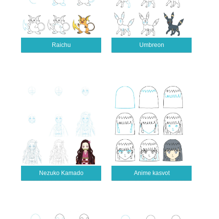
Raichu
Umbreon
Nezuko Kamado
Anime kasvot