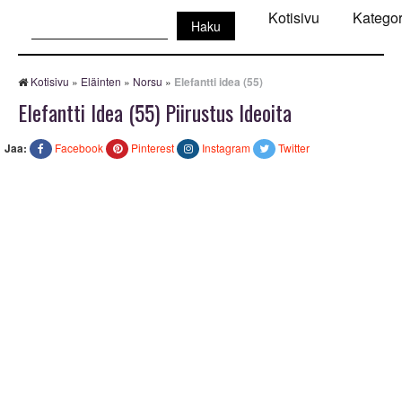
Haku:
Kotisivu
Kategor
Kotisivu
»
Eläinten
»
Norsu
»
Elefantti idea (55)
Elefantti Idea (55) Piirustus Ideoita
Jaa:
Facebook
Pinterest
Instagram
Twitter