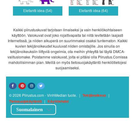
Elefantti idea (54)
Elefantti idea (64)
Kaikki piirustuskuvat tarjotaan ilmaiseksi ja vain henkilökohtaiseen
käyttöön. Valokuvat ovat joko rojaltivapaita tai niitä levitetään laajasti
Internetissä, ja niiden alkuperä on suurimmaksi osaksi tuntematon. Kaikki
kuvien tekijänoikeudet kuuluvat niiden omistajille. Jos sinulla on
tekijänoikeuksiin liittyviä ongelmia, ota meihin yhteyttä tai täytä DMCA-
valituslomake. Poistamme valokuvat, joita ei pitäisi olla Piirustus.Comissa
mahdollisimman pian. Meillä on myös tietosuojakäytäntö henkilötietojesi
suojaamiseksi.
© 2026 Piirustus.com - VinhMedian tuote.
|
Tekijänoikeus
|
Tietosuojakäytäntö
|
Käyttöehdot
Suomalainen