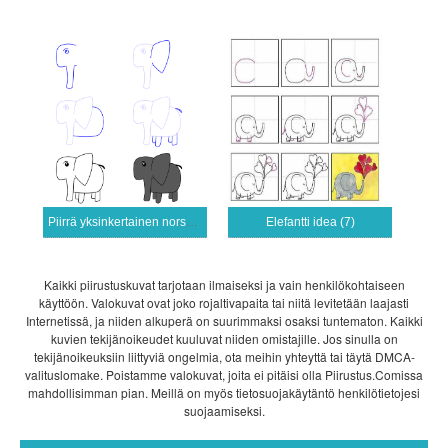
Piirrä yksinkertainen norsu (2)
Elefantti idea (7)
Kaikki piirustuskuvat tarjotaan ilmaiseksi ja vain henkilökohtaiseen
käyttöön. Valokuvat ovat joko rojaltivapaita tai niitä levitetään laajasti
Internetissä, ja niiden alkuperä on suurimmaksi osaksi tuntematon. Kaikki
kuvien tekijänoikeudet kuuluvat niiden omistajille. Jos sinulla on
tekijänoikeuksiin liittyviä ongelmia, ota meihin yhteyttä tai täytä DMCA-
valituslomake. Poistamme valokuvat, joita ei pitäisi olla Piirustus.Comissa
mahdollisimman pian. Meillä on myös tietosuojakäytäntö henkilötietojesi
suojaamiseksi.