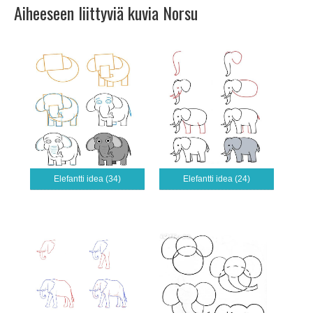
Aiheeseen liittyviä kuvia Norsu
Elefantti idea (34)
Elefantti idea (24)