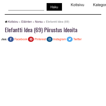
Haku:
Kotisivu
Kategor
Kotisivu
»
Eläinten
»
Norsu
»
Elefantti idea (69)
Elefantti Idea (69) Piirustus Ideoita
Jaa:
Facebook
Pinterest
Instagram
Twitter