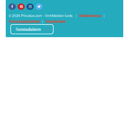
© 2026 Piirustus.com - VinhMedian tuote.
|
Tekijänoikeus
|
Tietosuojakäytäntö
|
Käyttöehdot
Suomalainen