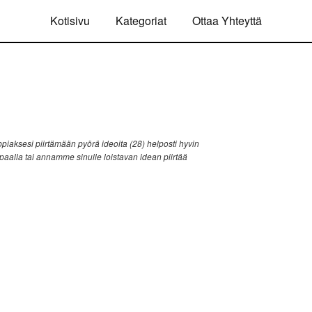
Kotisivu
Kategoriat
Ottaa Yhteyttä
iaksesi piirtämään pyörä ideoita (28) helposti hyvin
ppaalla tai annamme sinulle loistavan idean piirtää