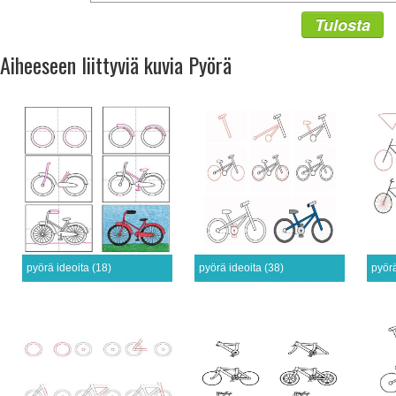
Tulosta
Aiheeseen liittyviä kuvia Pyörä
pyörä ideoita (18)
pyörä ideoita (38)
pyörä