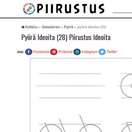
Haku:
Kotisivu
»
Sekalainen
»
Pyörä
»
pyörä ideoita (28)
Pyörä Ideoita (28) Piirustus Ideoita
Jaa:
Facebook
Pinterest
Instagram
Twitter