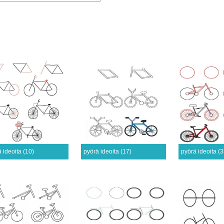
 ideoita (10)
pyörä ideoita (17)
pyörä ideoita (3