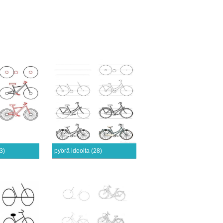
3)
pyörä ideoita (28)