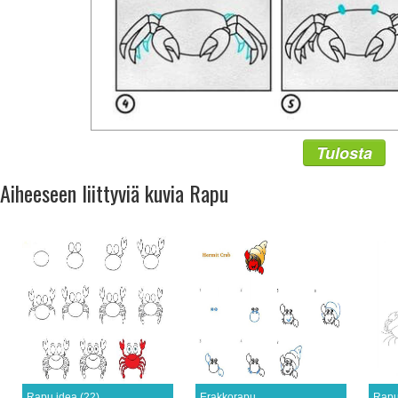
Tulosta
Aiheeseen liittyviä kuvia Rapu
Rapu idea (22)
Erakkorapu
Rapu