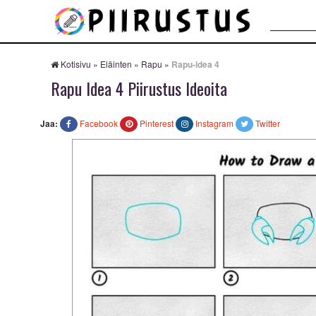
Haku:
Kotisivu
»
Eläinten
»
Rapu
»
Rapu-idea 4
Rapu Idea 4 Piirustus Ideoita
Jaa:
Facebook
Pinterest
Instagram
Twitter