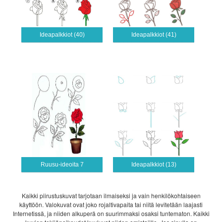
Ideapalkkiot (40)
Ideapalkkiot (41)
Ruusu-ideoita 7
Ideapalkkiot (13)
Kaikki piirustuskuvat tarjotaan ilmaiseksi ja vain henkilökohtaiseen
käyttöön. Valokuvat ovat joko rojaltivapaita tai niitä levitetään laajasti
Internetissä, ja niiden alkuperä on suurimmaksi osaksi tuntematon. Kaikki