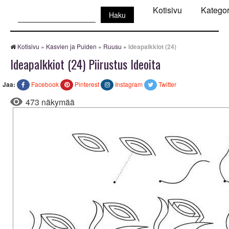
Haku:
Kotisivu
Kategor
Kotisivu
»
Kasvien ja Puiden
»
Ruusu
»
Ideapalkkiot (24)
Ideapalkkiot (24) Piirustus Ideoita
Jaa:
Facebook
Pinterest
Instagram
Twitter
473 näkymää