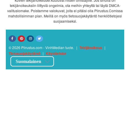
kuvien tekijänoikeudet kuuluvat niiden omistajille. Jos sinulla on
tekijänoikeuksiin liittyviä ongelmia, ota meihin yhteyttä tai täytä DMCA-
valituslomake. Poistamme valokuvat, joita ei pitäisi olla Piirustus.Comissa
mahdollisimman pian. Meillä on myös tietosuojakäytäntö henkilötietojesi
suojaamiseksi.
© 2026 Piirustus.com - VinhMedian tuote.
|
Tekijänoikeus
|
Tietosuojakäytäntö
|
Käyttöehdot
Suomalainen