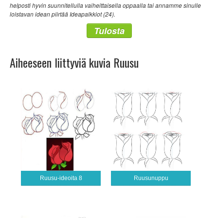
helposti hyvin suunnitellulla vaiheittaisella oppaalla tai annamme sinulle
loistavan idean piirtää Ideapalkkiot (24).
Tulosta
Aiheeseen liittyviä kuvia Ruusu
Ruusu-ideoita 8
Ruusunuppu