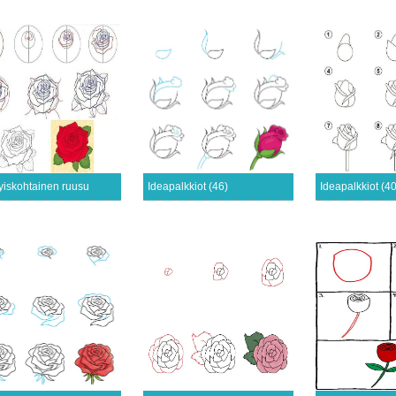
tyiskohtainen ruusu
Ideapalkkiot (46)
Ideapalkkiot (40