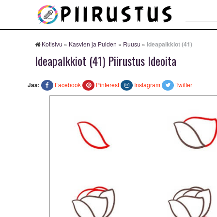
Haku:
Kotisivu
»
Kasvien ja Puiden
»
Ruusu
»
Ideapalkkiot (41)
Ideapalkkiot (41) Piirustus Ideoita
Jaa:
Facebook
Pinterest
Instagram
Twitter