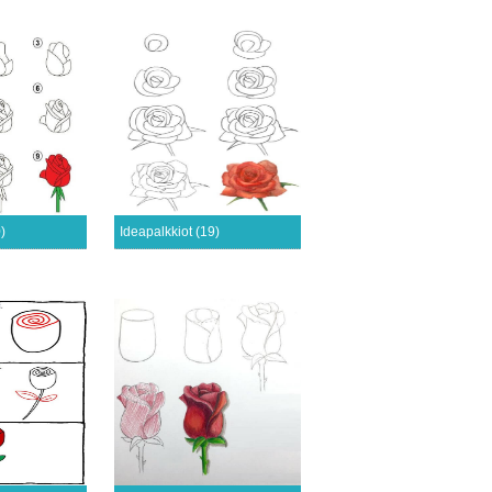
)
Ideapalkkiot (19)