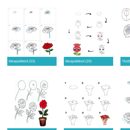
Ideapalkkiot (33)
Ideapalkkiot (20)
Yksi