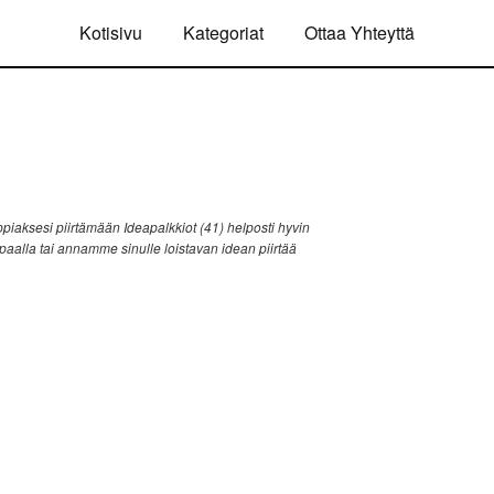
Kotisivu
Kategoriat
Ottaa Yhteyttä
iaksesi piirtämään Ideapalkkiot (41) helposti hyvin
ppaalla tai annamme sinulle loistavan idean piirtää