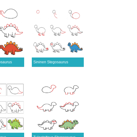
osaurus
Sininen Stegosaurus