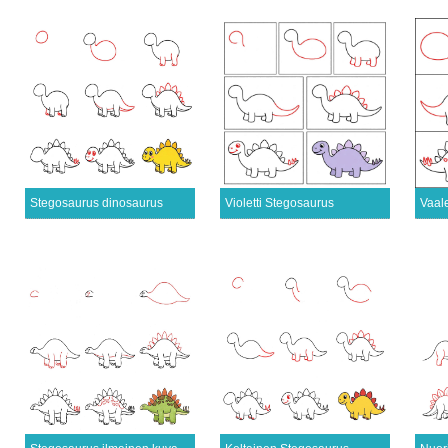
Stegosaurus dinosaurus
Violetti Stegosaurus