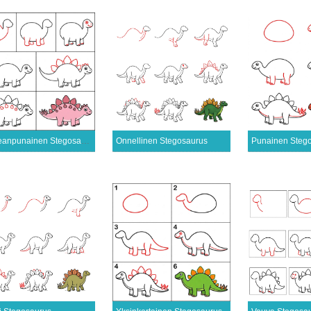
Vaaleanpunainen Stegosaurus
Onnellinen Stegosaurus
Punainen Steg