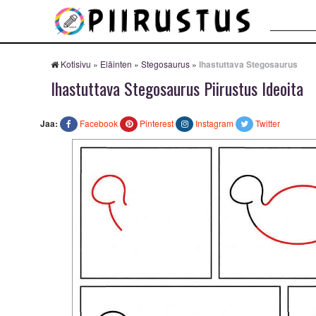
Haku:
Kotisivu
»
Eläinten
»
Stegosaurus
»
Ihastuttava Stegosaurus
Ihastuttava Stegosaurus Piirustus Ideoita
Jaa:
Facebook
Pinterest
Instagram
Twitter