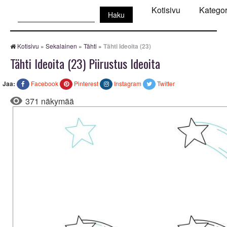
Haku:
Kotisivu
Kategor
Kotisivu
»
Sekalainen
»
Tähti
»
Tähti Ideoita (23)
Tähti Ideoita (23) Piirustus Ideoita
Jaa:
Facebook
Pinterest
Instagram
Twitter
371 näkymää