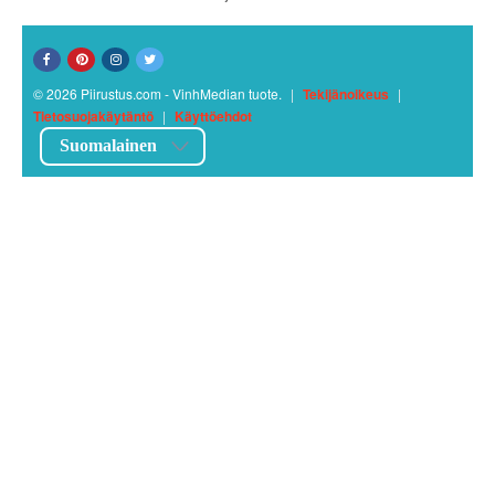
© 2026 Piirustus.com - VinhMedian tuote.
|
Tekijänoikeus
|
Tietosuojakäytäntö
|
Käyttöehdot
Suomalainen