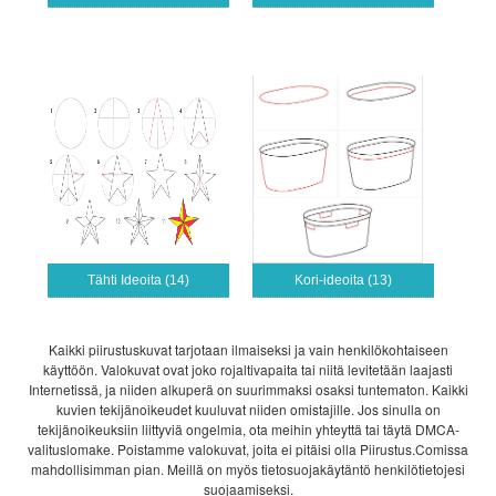
Tähti Ideoita (14)
Kori-ideoita (13)
Kaikki piirustuskuvat tarjotaan ilmaiseksi ja vain henkilökohtaiseen
käyttöön. Valokuvat ovat joko rojaltivapaita tai niitä levitetään laajasti
Internetissä, ja niiden alkuperä on suurimmaksi osaksi tuntematon. Kaikki
kuvien tekijänoikeudet kuuluvat niiden omistajille. Jos sinulla on
tekijänoikeuksiin liittyviä ongelmia, ota meihin yhteyttä tai täytä DMCA-
valituslomake. Poistamme valokuvat, joita ei pitäisi olla Piirustus.Comissa
mahdollisimman pian. Meillä on myös tietosuojakäytäntö henkilötietojesi
suojaamiseksi.