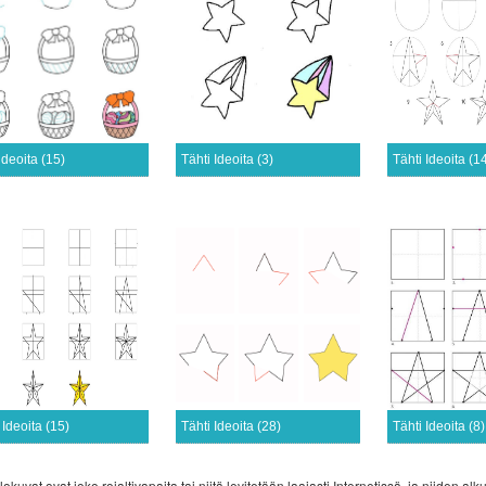
ideoita (15)
Tähti Ideoita (3)
Tähti Ideoita (1
 Ideoita (15)
Tähti Ideoita (28)
Tähti Ideoita (8)
lokuvat ovat joko rojaltivapaita tai niitä levitetään laajasti Internetissä, ja niiden