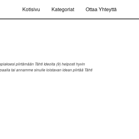
Kotisivu
Kategoriat
Ottaa Yhteyttä
iaksesi piirtämään Tähti Ideoita (9) helposti hyvin
ppaalla tai annamme sinulle loistavan idean piirtää Tähti