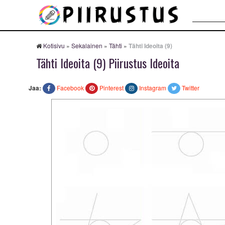
Haku:
Kotisivu
»
Sekalainen
»
Tähti
»
Tähti Ideoita (9)
Tähti Ideoita (9) Piirustus Ideoita
Jaa:
Facebook
Pinterest
Instagram
Twitter