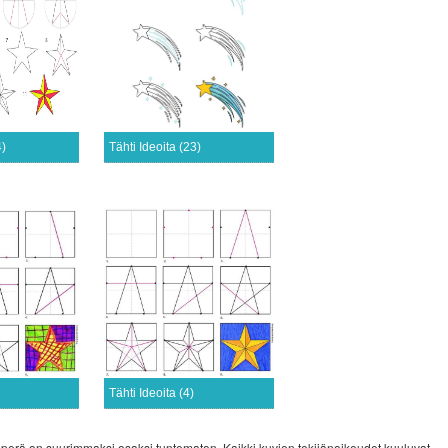
4)
Tähti Ideoita (23)
Tähti Ideoita (4)
 alkuperä on suurimmaksi osaksi tuntematon. Kaikki kuvien tekijänoikeudet kuuluvat