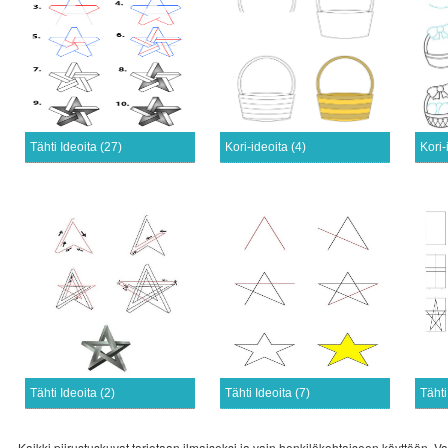
Tähti Ideoita (27)
Kori-ideoita (4)
Kori-
Tähti Ideoita (2)
Tähti Ideoita (7)
Tähti
Kaikki piirustuskuvat tarjotaan ilmaiseksi ja vain henkilökohtaiseen käyttöön. Va