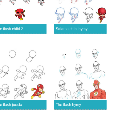
e flash chibi 2
Salama chibi hymy
e flash juosta
The flash hymy