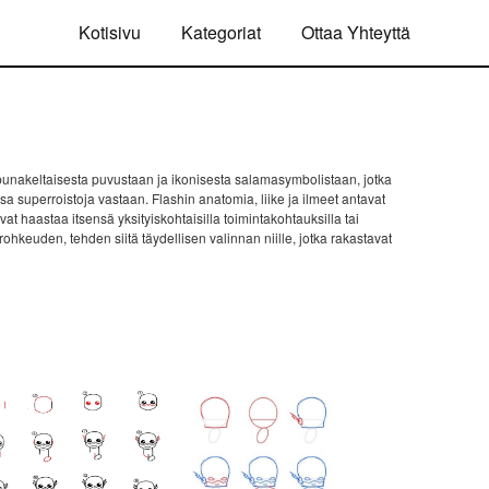
Kotisivu
Kategoriat
Ottaa Yhteyttä
punakeltaisesta puvustaan ja ikonisesta salamasymbolistaan, jotka
a superroistoja vastaan. Flashin anatomia, liike ja ilmeet antavat
t haastaa itsensä yksityiskohtaisilla toimintakohtauksilla tai
 rohkeuden, tehden siitä täydellisen valinnan niille, jotka rakastavat