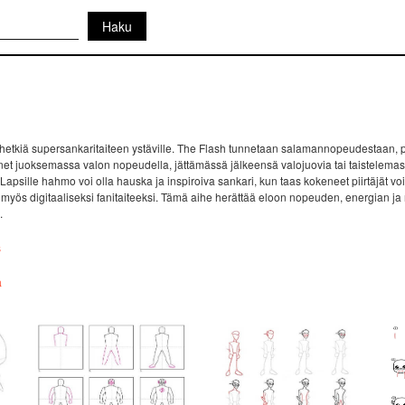
 hetkiä supersankaritaiteen ystäville. The Flash tunnetaan salamannopeudestaan, 
änet juoksemassa valon nopeudella, jättämässä jälkeensä valojuovia tai taistelemass
ille hahmo voi olla hauska ja inspiroiva sankari, kun taas kokeneet piirtäjät voiva
mutta myös digitaaliseksi fanitaiteeksi. Tämä aihe herättää eloon nopeuden, energian ja
.
s
a