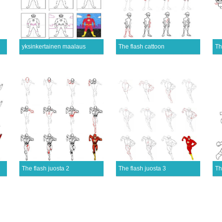
yksinkertainen maalaus
The flash cattoon
Th
The flash juosta 2
The flash juosta 3
Th