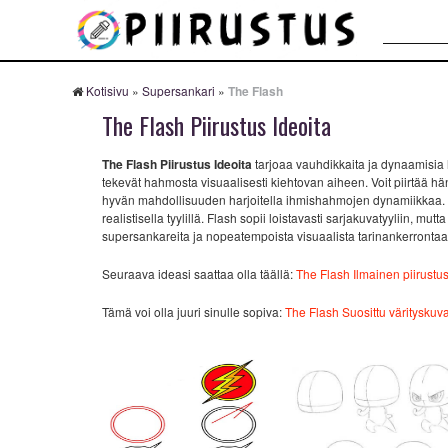
Haku:
Kotisivu
»
Supersankari
»
The Flash
The Flash Piirustus Ideoita
The Flash Piirustus Ideoita
tarjoaa vauhdikkaita ja dynaamisia
tekevät hahmosta visuaalisesti kiehtovan aiheen. Voit piirtää h
hyvän mahdollisuuden harjoitella ihmishahmojen dynamiikkaa. Laps
realistisella tyylillä. Flash sopii loistavasti sarjakuvatyyliin, 
supersankareita ja nopeatempoista visuaalista tarinankerrontaa
Seuraava ideasi saattaa olla täällä:
The Flash Ilmainen piirustu
Tämä voi olla juuri sinulle sopiva:
The Flash Suosittu värityskuv