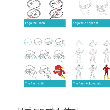
Logo the Flash
harjoittele nopeasti
The flash chibi
The flash kokovartalo
Liittyvät piirustusideat valokuvat