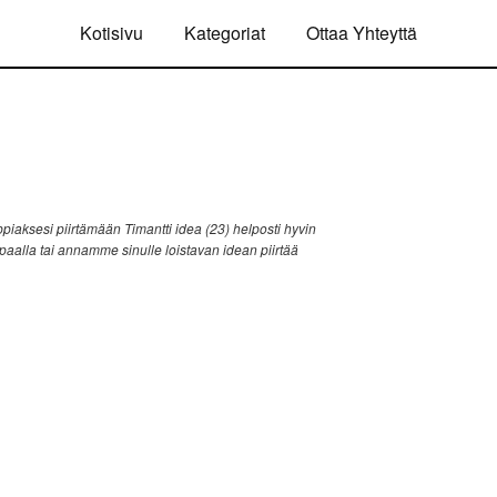
Kotisivu
Kategoriat
Ottaa Yhteyttä
iaksesi piirtämään Timantti idea (23) helposti hyvin
ppaalla tai annamme sinulle loistavan idean piirtää