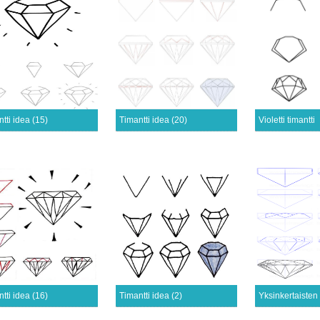
tti idea (15)
Timantti idea (20)
Violetti timantti
tti idea (16)
Timantti idea (2)