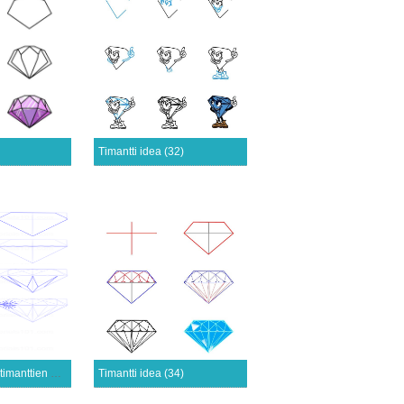
Timantti idea (32)
Yksinkertaisten timanttien piirtäminen
Timantti idea (34)