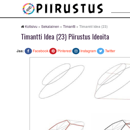
Haku:
Kotisivu
»
Sekalainen
»
Timantti
»
Timantti idea (23)
Timantti Idea (23) Piirustus Ideoita
Jaa:
Facebook
Pinterest
Instagram
Twitter