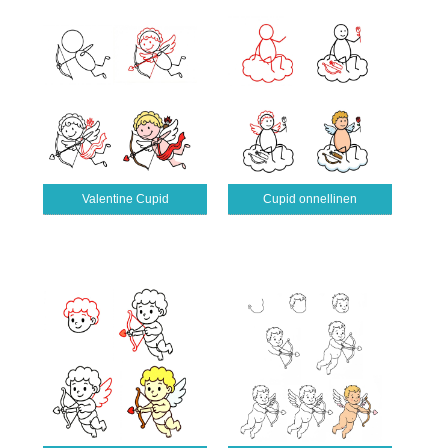
Valentine Cupid
Cupid onnellinen