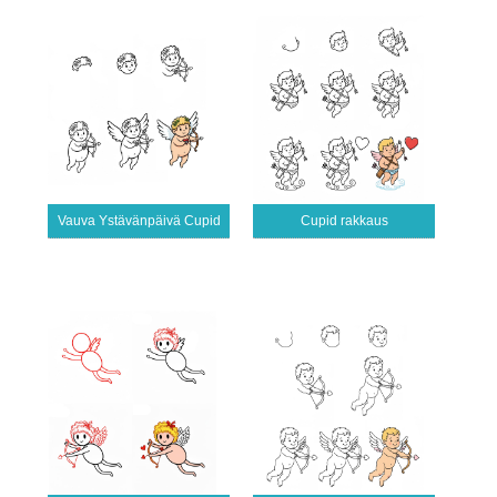
Vauva Ystävänpäivä Cupid
Cupid rakkaus