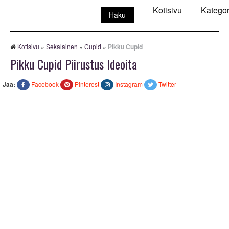
Haku:
Kotisivu
Kategor
Kotisivu
»
Sekalainen
»
Cupid
»
Pikku Cupid
Pikku Cupid Piirustus Ideoita
Jaa:
Facebook
Pinterest
Instagram
Twitter