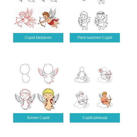
Cupid kärpänen
Pieni suloinen Cupid
Iloinen Cupid
Cupid pilvessä