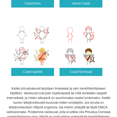
Cupid kuva
Vauva Cupid
Cupid lapsille
Cupid Normaali
Kaikki piirustuskuvat tarjotaan ilmaiseksi ja vain henkilökohtaiseen
käyttöön. Valokuvat ovat joko rojaltivapaita tai niitä levitetään laajasti
Internetissä, ja niiden alkuperä on suurimmaksi osaksi tuntematon. Kaikki
kuvien tekijänoikeudet kuuluvat niiden omistajille. Jos sinulla on
tekijänoikeuksiin liittyviä ongelmia, ota meihin yhteyttä tai täytä DMCA-
valituslomake. Poistamme valokuvat, joita ei pitäisi olla Piirustus.Comissa
mahdollisimman pian. Meillä on myös tietosuojakäytäntö henkilötietojesi