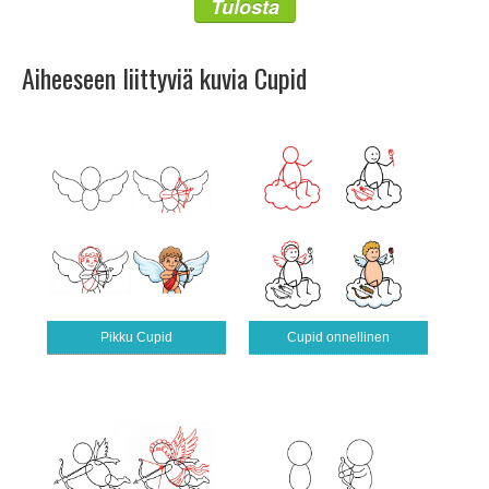
Tulosta
Aiheeseen liittyviä kuvia Cupid
Pikku Cupid
Cupid onnellinen