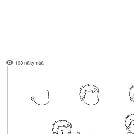
163 näkymää