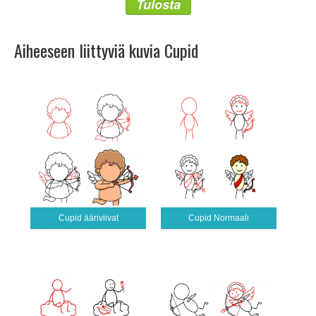
Tulosta
Aiheeseen liittyviä kuvia Cupid
Cupid ääriviivat
Cupid Normaali