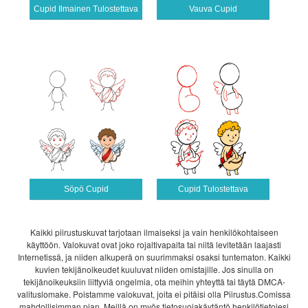
Cupid Ilmainen Tulostettava
Vauva Cupid
Söpö Cupid
Cupid Tulostettava
Kaikki piirustuskuvat tarjotaan ilmaiseksi ja vain henkilökohtaiseen
käyttöön. Valokuvat ovat joko rojaltivapaita tai niitä levitetään laajasti
Internetissä, ja niiden alkuperä on suurimmaksi osaksi tuntematon. Kaikki
kuvien tekijänoikeudet kuuluvat niiden omistajille. Jos sinulla on
tekijänoikeuksiin liittyviä ongelmia, ota meihin yhteyttä tai täytä DMCA-
valituslomake. Poistamme valokuvat, joita ei pitäisi olla Piirustus.Comissa
mahdollisimman pian. Meillä on myös tietosuojakäytäntö henkilötietojesi