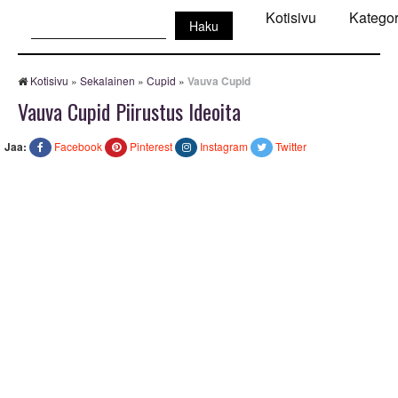
Haku:
Kotisivu
Kategor
Kotisivu
»
Sekalainen
»
Cupid
»
Vauva Cupid
Vauva Cupid Piirustus Ideoita
Jaa:
Facebook
Pinterest
Instagram
Twitter