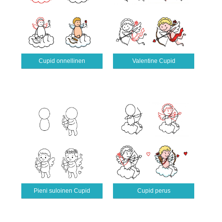
Cupid onnellinen
Valentine Cupid
Pieni suloinen Cupid
Cupid perus