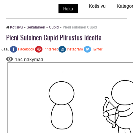
Haku:
Kotisivu
Kategor
Kotisivu
»
Sekalainen
»
Cupid
»
Pieni suloinen Cupid
Pieni Suloinen Cupid Piirustus Ideoita
Jaa:
Facebook
Pinterest
Instagram
Twitter
154 näkymää