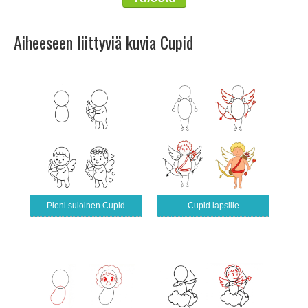
Aiheeseen liittyviä kuvia Cupid
Pieni suloinen Cupid
Cupid lapsille