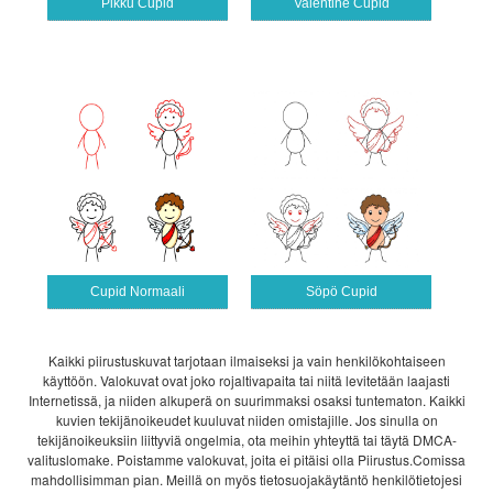
Pikku Cupid
Valentine Cupid
Cupid Normaali
Söpö Cupid
Kaikki piirustuskuvat tarjotaan ilmaiseksi ja vain henkilökohtaiseen
käyttöön. Valokuvat ovat joko rojaltivapaita tai niitä levitetään laajasti
Internetissä, ja niiden alkuperä on suurimmaksi osaksi tuntematon. Kaikki
kuvien tekijänoikeudet kuuluvat niiden omistajille. Jos sinulla on
tekijänoikeuksiin liittyviä ongelmia, ota meihin yhteyttä tai täytä DMCA-
valituslomake. Poistamme valokuvat, joita ei pitäisi olla Piirustus.Comissa
mahdollisimman pian. Meillä on myös tietosuojakäytäntö henkilötietojesi