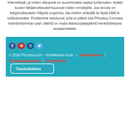
Internetissä, ja niiden alkuperä on suurimmaksi osaksi tuntematon. Kaikki
kuvien tekijänoikeudet kuuluvat niiden omistajille. Jos sinulla on
tekijänoikeuksiin liittyviä ongelmia, ota meihin yhteyttä tai täytä DMCA-
valituslomake. Poistamme valokuvat, joita ei pitäisi olla Piirustus.Comissa
mahdollisimman pian. Meillä on myös tietosuojakäytäntö henkilötietojesi
suojaamiseksi.
© 2026 Piirustus.com - VinhMedian tuote.
|
Tekijänoikeus
|
Tietosuojakäytäntö
|
Käyttöehdot
Suomalainen