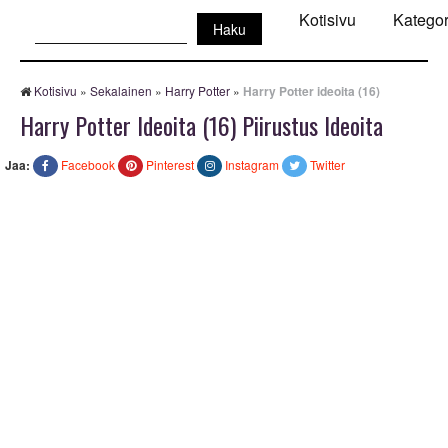
Haku:
Kotisivu
Kategor
Kotisivu
»
Sekalainen
»
Harry Potter
»
Harry Potter ideoita (16)
Harry Potter Ideoita (16) Piirustus Ideoita
Jaa:
Facebook
Pinterest
Instagram
Twitter