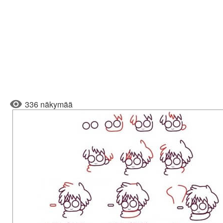
336 näkymää