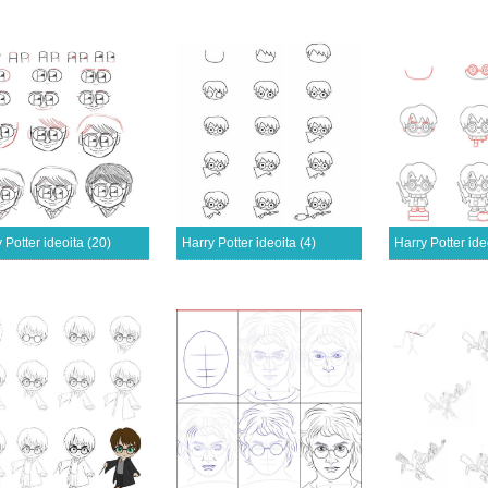
 Potter ideoita (20)
Harry Potter ideoita (4)
Harry Potter ide