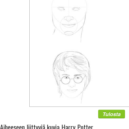
Tulosta
Aiheeseen liittyviä kuvia Harry Potter