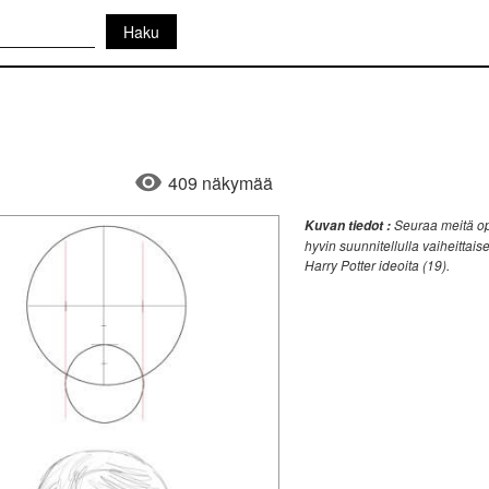
409 näkymää
Seuraa meitä opp
Kuvan tiedot :
hyvin suunnitellulla vaiheittais
Harry Potter ideoita (19).