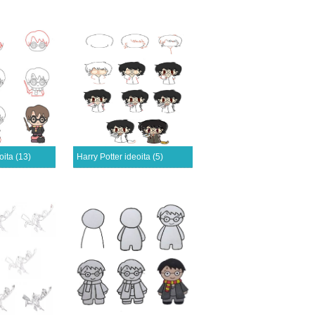
oita (13)
Harry Potter ideoita (5)