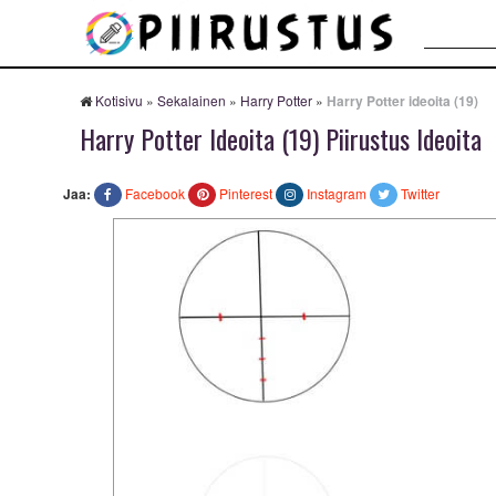
Haku:
Kotisivu
»
Sekalainen
»
Harry Potter
»
Harry Potter ideoita (19)
Harry Potter Ideoita (19) Piirustus Ideoita
Jaa:
Facebook
Pinterest
Instagram
Twitter