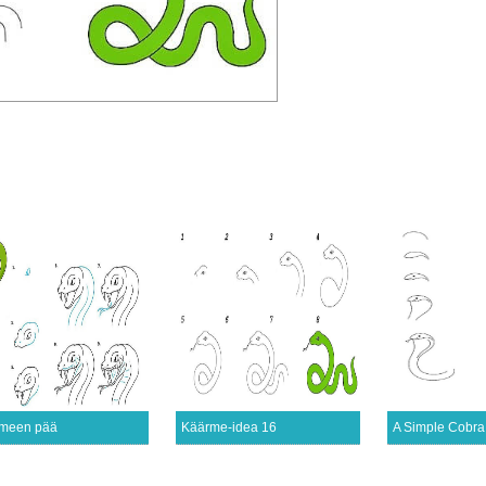
meen pää
Käärme-idea 16
A Simple Cobra