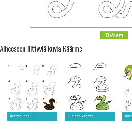
Tulosta
Aiheeseen liittyviä kuvia Käärme
Käärme-idea 15
Suloinen käärme
Käär