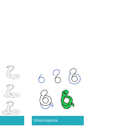
Vihreä käärme