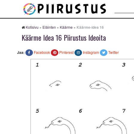
Haku:
Kotisivu
»
Eläinten
»
Käärme
»
Käärme-idea 16
Käärme Idea 16 Piirustus Ideoita
Jaa:
Facebook
Pinterest
Instagram
Twitter