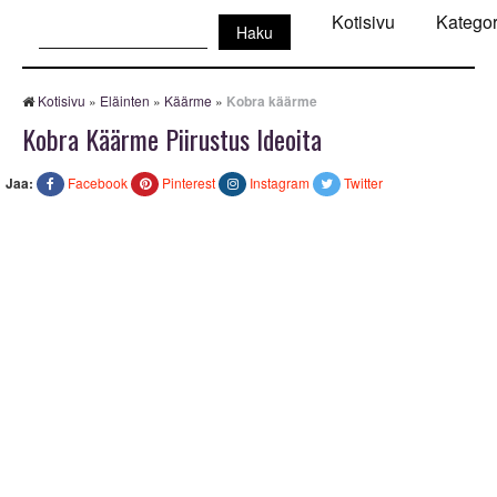
Haku:
Kotisivu
Kategor
Kotisivu
»
Eläinten
»
Käärme
»
Kobra käärme
Kobra Käärme Piirustus Ideoita
Jaa:
Facebook
Pinterest
Instagram
Twitter