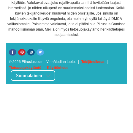
käyttöön. Valokuvat ovat joko rojaltivapaita tai niitä levitetään laajasti
Internetissä, ja niiden alkuperä on suurimmaksi osaksi tuntematon. Kaikki
kuvien tekijänoikeudet kuuluvat niiden omistajille. Jos sinulla on
tekijänoikeuksiin liittyviä ongelmia, ota meihin yhteyttä tai täytä DMCA-
valituslomake. Poistamme valokuvat, joita ei pitäisi olla Piirustus.Comissa
mahdollisimman pian. Meillä on myös tietosuojakäytäntö henkilötietojesi
suojaamiseksi.
© 2026 Piirustus.com - VinhMedian tuote.
|
Tekijänoikeus
|
Tietosuojakäytäntö
|
Käyttöehdot
Suomalainen