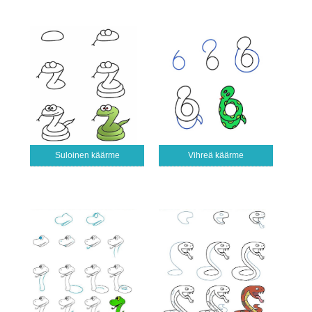
Suloinen käärme
Vihreä käärme