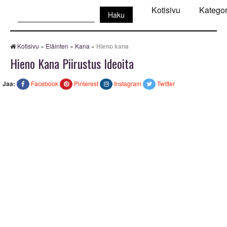
Haku:
Kotisivu
Kategor
Kotisivu
»
Eläinten
»
Kana
»
Hieno kana
Hieno Kana Piirustus Ideoita
Jaa:
Facebook
Pinterest
Instagram
Twitter