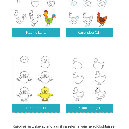
Kaunis kana
Kana idea (11)
Kana-idea 17
Kana idea (8)
Kaikki piirustuskuvat tarjotaan ilmaiseksi ja vain henkilökohtaiseen