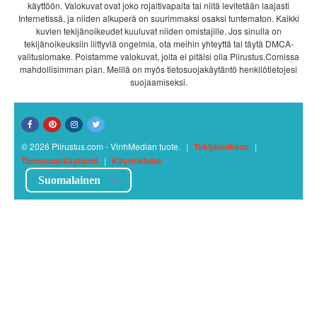
käyttöön. Valokuvat ovat joko rojaltivapaita tai niitä levitetään laajasti
Internetissä, ja niiden alkuperä on suurimmaksi osaksi tuntematon. Kaikki
kuvien tekijänoikeudet kuuluvat niiden omistajille. Jos sinulla on
tekijänoikeuksiin liittyviä ongelmia, ota meihin yhteyttä tai täytä DMCA-
valituslomake. Poistamme valokuvat, joita ei pitäisi olla Piirustus.Comissa
mahdollisimman pian. Meillä on myös tietosuojakäytäntö henkilötietojesi
suojaamiseksi.
© 2026 Piirustus.com - VinhMedian tuote.
|
Tekijänoikeus
|
Tietosuojakäytäntö
|
Käyttöehdot
Suomalainen