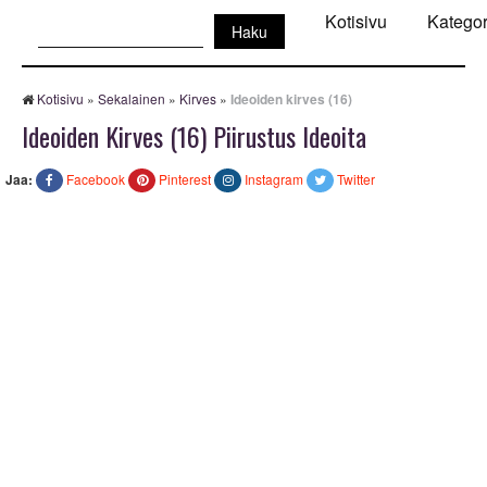
Haku:
Kotisivu
Kategor
Kotisivu
»
Sekalainen
»
Kirves
»
Ideoiden kirves (16)
Ideoiden Kirves (16) Piirustus Ideoita
Jaa:
Facebook
Pinterest
Instagram
Twitter