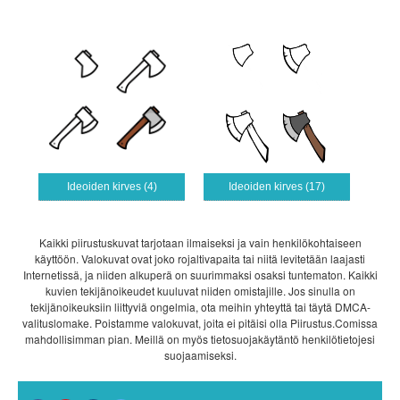
Ideoiden kirves (4)
Ideoiden kirves (17)
Kaikki piirustuskuvat tarjotaan ilmaiseksi ja vain henkilökohtaiseen
käyttöön. Valokuvat ovat joko rojaltivapaita tai niitä levitetään laajasti
Internetissä, ja niiden alkuperä on suurimmaksi osaksi tuntematon. Kaikki
kuvien tekijänoikeudet kuuluvat niiden omistajille. Jos sinulla on
tekijänoikeuksiin liittyviä ongelmia, ota meihin yhteyttä tai täytä DMCA-
valituslomake. Poistamme valokuvat, joita ei pitäisi olla Piirustus.Comissa
mahdollisimman pian. Meillä on myös tietosuojakäytäntö henkilötietojesi
suojaamiseksi.