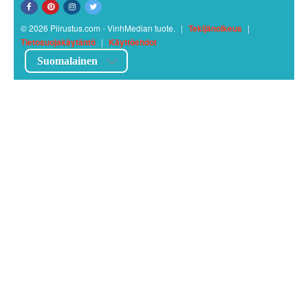
© 2026 Piirustus.com - VinhMedian tuote.
|
Tekijänoikeus
|
Tietosuojakäytäntö
|
Käyttöehdot
Suomalainen