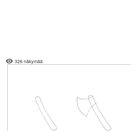
326 näkymää