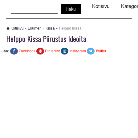
Haku:
Kotisivu
Kategor
Kotisivu
»
Eläinten
»
Kissa
»
Helppo kissa
Helppo Kissa Piirustus Ideoita
Jaa:
Facebook
Pinterest
Instagram
Twitter