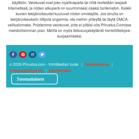
käyttöön. Valokuvat ovat joko rojaltivapaita tai niitä levitetään laajasti
Internetissä, ja niiden alkuperä on suurimmaksi osaksi tuntematon. Kaikki
kuvien tekijänoikeudet kuuluvat niiden omistajille. Jos sinulla on
tekijänoikeuksiin liittyviä ongelmia, ota meihin yhteyttä tai täytä DMCA-
valituslomake. Poistamme valokuvat, joita ei pitäisi olla Piirustus.Comissa
mahdollisimman pian. Meillä on myös tietosuojakäytäntö henkilötietojesi
suojaamiseksi.
© 2026 Piirustus.com - VinhMedian tuote.
|
Tekijänoikeus
|
Tietosuojakäytäntö
|
Käyttöehdot
Suomalainen