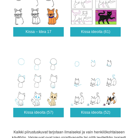
Kissa – Idea 17
Kissa ideoita (61)
Kissa ideoita (57)
Kissa ideoita (52)
Kaikki piirustuskuvat tarjotaan ilmaiseksi ja vain henkilökohtaiseen
käyttöön. Valokuvat ovat joko rojaltivapaita tai niitä levitetään laajasti