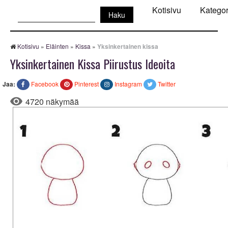
Haku:
Kotisivu
Kategor
Kotisivu
»
Eläinten
»
Kissa
»
Yksinkertainen kissa
Yksinkertainen Kissa Piirustus Ideoita
Jaa:
Facebook
Pinterest
Instagram
Twitter
4720 näkymää