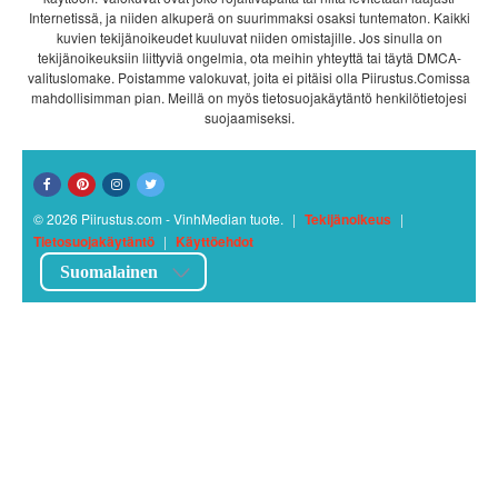
Internetissä, ja niiden alkuperä on suurimmaksi osaksi tuntematon. Kaikki
kuvien tekijänoikeudet kuuluvat niiden omistajille. Jos sinulla on
tekijänoikeuksiin liittyviä ongelmia, ota meihin yhteyttä tai täytä DMCA-
valituslomake. Poistamme valokuvat, joita ei pitäisi olla Piirustus.Comissa
mahdollisimman pian. Meillä on myös tietosuojakäytäntö henkilötietojesi
suojaamiseksi.
© 2026 Piirustus.com - VinhMedian tuote.
|
Tekijänoikeus
|
Tietosuojakäytäntö
|
Käyttöehdot
Suomalainen