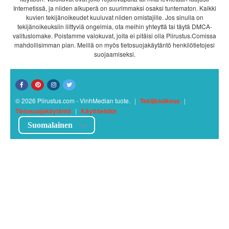
Internetissä, ja niiden alkuperä on suurimmaksi osaksi tuntematon. Kaikki
kuvien tekijänoikeudet kuuluvat niiden omistajille. Jos sinulla on
tekijänoikeuksiin liittyviä ongelmia, ota meihin yhteyttä tai täytä DMCA-
valituslomake. Poistamme valokuvat, joita ei pitäisi olla Piirustus.Comissa
mahdollisimman pian. Meillä on myös tietosuojakäytäntö henkilötietojesi
suojaamiseksi.
© 2026 Piirustus.com - VinhMedian tuote.
|
Tekijänoikeus
|
Tietosuojakäytäntö
|
Käyttöehdot
Suomalainen