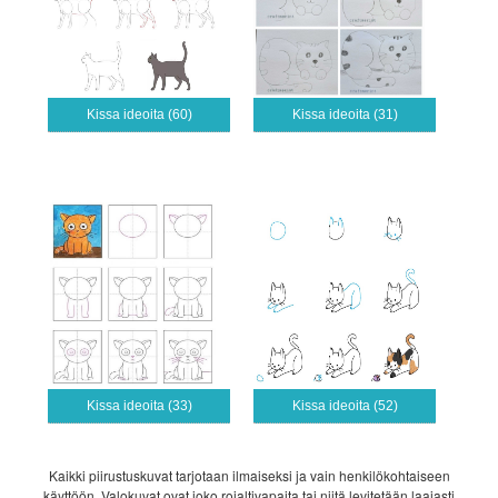
Kissa ideoita (60)
Kissa ideoita (31)
Kissa ideoita (33)
Kissa ideoita (52)
Kaikki piirustuskuvat tarjotaan ilmaiseksi ja vain henkilökohtaiseen
käyttöön. Valokuvat ovat joko rojaltivapaita tai niitä levitetään laajasti