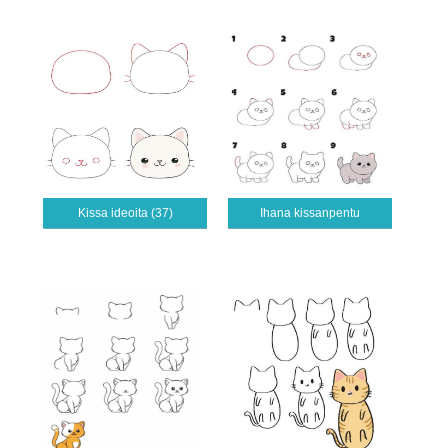
Kissa ideoita (37)
Ihana kissanpentu