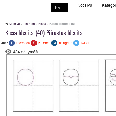
Haku:
Kotisivu
Kategor
Kotisivu
»
Eläinten
»
Kissa
»
Kissa ideoita (40)
Kissa Ideoita (40) Piirustus Ideoita
Jaa:
Facebook
Pinterest
Instagram
Twitter
484 näkymää