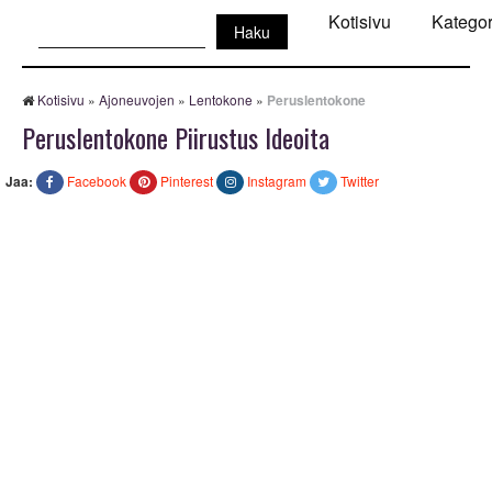
Haku:
Kotisivu
Kategor
Kotisivu
»
Ajoneuvojen
»
Lentokone
»
Peruslentokone
Peruslentokone Piirustus Ideoita
Jaa:
Facebook
Pinterest
Instagram
Twitter