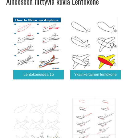
Aiheeseen liittyviä kuvia Lentokone
Lentokoneidea 15
Yksinkertainen lentokone