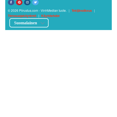
© 2026 Piirustus.com - VinhMedian tuote.
|
Tekijänoikeus
|
Tietosuojakäytäntö
|
Käyttöehdot
Suomalainen