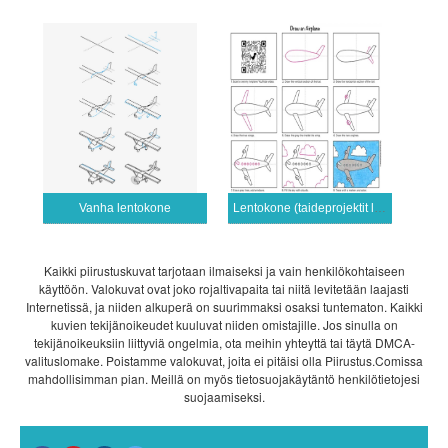
Vanha lentokone
Lentokone (taideprojektit lapsille)
Kaikki piirustuskuvat tarjotaan ilmaiseksi ja vain henkilökohtaiseen
käyttöön. Valokuvat ovat joko rojaltivapaita tai niitä levitetään laajasti
Internetissä, ja niiden alkuperä on suurimmaksi osaksi tuntematon. Kaikki
kuvien tekijänoikeudet kuuluvat niiden omistajille. Jos sinulla on
tekijänoikeuksiin liittyviä ongelmia, ota meihin yhteyttä tai täytä DMCA-
valituslomake. Poistamme valokuvat, joita ei pitäisi olla Piirustus.Comissa
mahdollisimman pian. Meillä on myös tietosuojakäytäntö henkilötietojesi
suojaamiseksi.