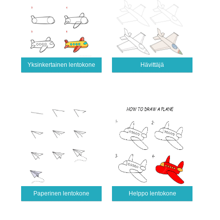
Yksinkertainen lentokone
Hävittäjä
Paperinen lentokone
Helppo lentokone