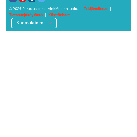
© 2026 Piirustus.com - VinhMedian tuote.
|
Tekijänoikeus
|
Tietosuojakäytäntö
|
Käyttöehdot
Suomalainen