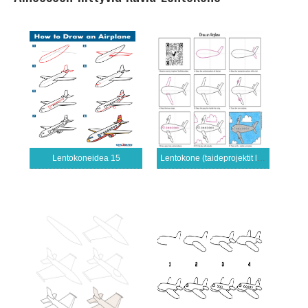
Lentokoneidea 15
Lentokone (taideprojektit lapsille)