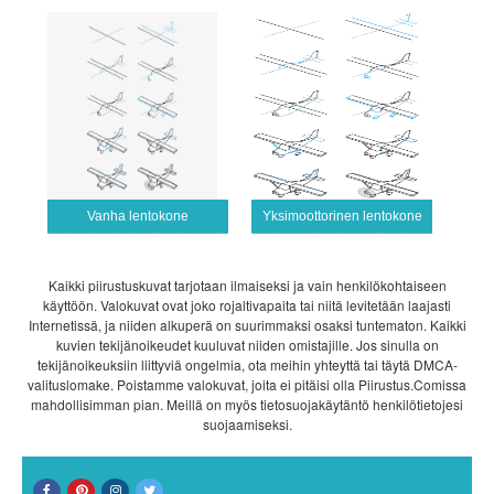
Vanha lentokone
Yksimoottorinen lentokone
Kaikki piirustuskuvat tarjotaan ilmaiseksi ja vain henkilökohtaiseen
käyttöön. Valokuvat ovat joko rojaltivapaita tai niitä levitetään laajasti
Internetissä, ja niiden alkuperä on suurimmaksi osaksi tuntematon. Kaikki
kuvien tekijänoikeudet kuuluvat niiden omistajille. Jos sinulla on
tekijänoikeuksiin liittyviä ongelmia, ota meihin yhteyttä tai täytä DMCA-
valituslomake. Poistamme valokuvat, joita ei pitäisi olla Piirustus.Comissa
mahdollisimman pian. Meillä on myös tietosuojakäytäntö henkilötietojesi
suojaamiseksi.