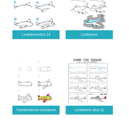
Lentokoneidea 14
Lentokone
Yksinkertainen lentokone
Lentokone-idea 11