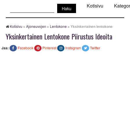
Haku:
Kotisivu
Kategor
Kotisivu
»
Ajoneuvojen
»
Lentokone
»
Yksinkertainen lentokone
Yksinkertainen Lentokone Piirustus Ideoita
Jaa:
Facebook
Pinterest
Instagram
Twitter