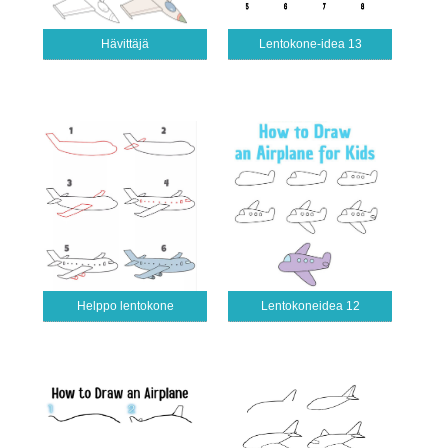
Hävittäjä
Lentokone-idea 13
Helppo lentokone
Lentokoneidea 12