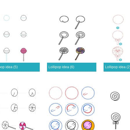
pop idea (5)
Lollipop idea (6)
Lollipop idea (2