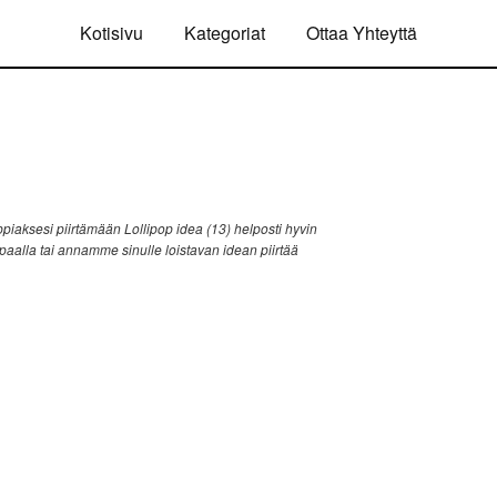
Kotisivu
Kategoriat
Ottaa Yhteyttä
iaksesi piirtämään Lollipop idea (13) helposti hyvin
ppaalla tai annamme sinulle loistavan idean piirtää