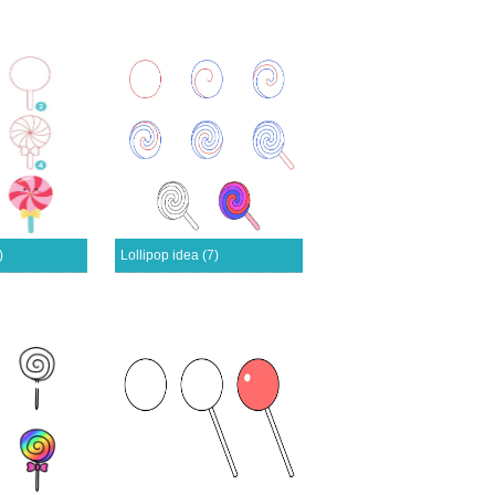
)
Lollipop idea (7)