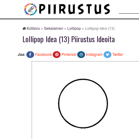
Haku:
Kotisivu
»
Sekalainen
»
Lollipop
»
Lollipop idea (13)
Lollipop Idea (13) Piirustus Ideoita
Jaa:
Facebook
Pinterest
Instagram
Twitter