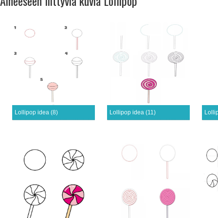
Aiheeseen liittyviä kuvia Lollipop
Lollipop idea (8)
Lollipop idea (11)
Lolli