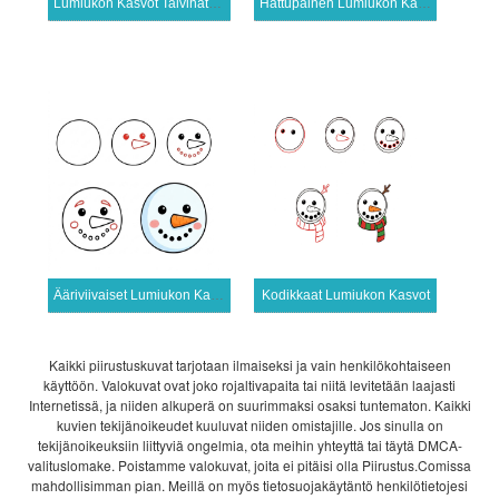
Lumiukon Kasvot Talvihatussa
Hattupäinen Lumiukon Kasvot
Ääriviivaiset Lumiukon Kasvot
Kodikkaat Lumiukon Kasvot
Kaikki piirustuskuvat tarjotaan ilmaiseksi ja vain henkilökohtaiseen
käyttöön. Valokuvat ovat joko rojaltivapaita tai niitä levitetään laajasti
Internetissä, ja niiden alkuperä on suurimmaksi osaksi tuntematon. Kaikki
kuvien tekijänoikeudet kuuluvat niiden omistajille. Jos sinulla on
tekijänoikeuksiin liittyviä ongelmia, ota meihin yhteyttä tai täytä DMCA-
valituslomake. Poistamme valokuvat, joita ei pitäisi olla Piirustus.Comissa
mahdollisimman pian. Meillä on myös tietosuojakäytäntö henkilötietojesi