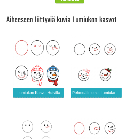
Aiheeseen liittyviä kuvia Lumiukon kasvot
Lumiukon Kasvot Huivilla
Pehmeäilmeiset Lumiukon Kasvot