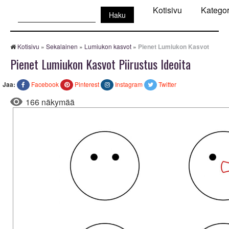
Haku:
Kotisivu
Kategor
Kotisivu
»
Sekalainen
»
Lumiukon kasvot
»
Pienet Lumiukon Kasvot
Pienet Lumiukon Kasvot Piirustus Ideoita
Jaa:
Facebook
Pinterest
Instagram
Twitter
166 näkymää