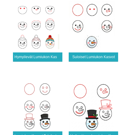
Hymyilevät Lumiukon Kasvot
Suloiset Lumiukon Kasvot