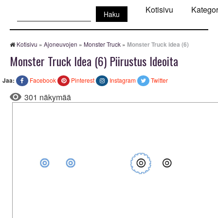
Haku:
Kotisivu
Kategor
Kotisivu
»
Ajoneuvojen
»
Monster Truck
»
Monster Truck idea (6)
Monster Truck Idea (6) Piirustus Ideoita
Jaa:
Facebook
Pinterest
Instagram
Twitter
301 näkymää