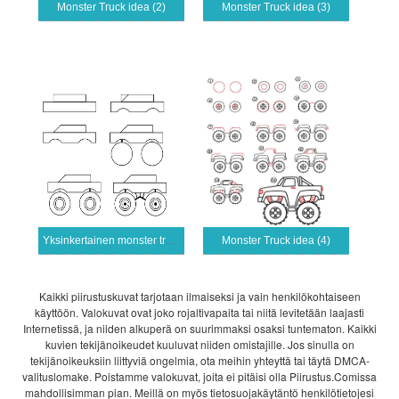
Monster Truck idea (2)
Monster Truck idea (3)
Yksinkertainen monster truck (1)
Monster Truck idea (4)
Kaikki piirustuskuvat tarjotaan ilmaiseksi ja vain henkilökohtaiseen
käyttöön. Valokuvat ovat joko rojaltivapaita tai niitä levitetään laajasti
Internetissä, ja niiden alkuperä on suurimmaksi osaksi tuntematon. Kaikki
kuvien tekijänoikeudet kuuluvat niiden omistajille. Jos sinulla on
tekijänoikeuksiin liittyviä ongelmia, ota meihin yhteyttä tai täytä DMCA-
valituslomake. Poistamme valokuvat, joita ei pitäisi olla Piirustus.Comissa
mahdollisimman pian. Meillä on myös tietosuojakäytäntö henkilötietojesi