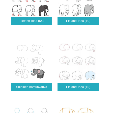
Elefantti idea (64)
Elefantti idea (10)
Suloinen norsunvauva
Elefantti idea (49)