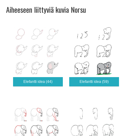
Aiheeseen liittyviä kuvia Norsu
Elefantti idea (44)
Elefantti idea (59)