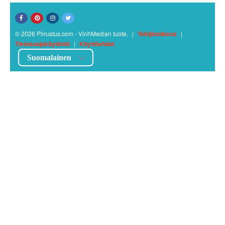
© 2026 Piirustus.com - VinhMedian tuote.
|
Tekijänoikeus
|
Tietosuojakäytäntö
|
Käyttöehdot
Suomalainen