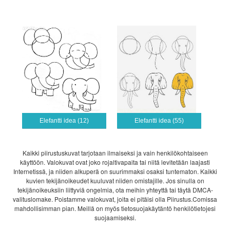
Elefantti idea (12)
Elefantti idea (55)
Kaikki piirustuskuvat tarjotaan ilmaiseksi ja vain henkilökohtaiseen
käyttöön. Valokuvat ovat joko rojaltivapaita tai niitä levitetään laajasti
Internetissä, ja niiden alkuperä on suurimmaksi osaksi tuntematon. Kaikki
kuvien tekijänoikeudet kuuluvat niiden omistajille. Jos sinulla on
tekijänoikeuksiin liittyviä ongelmia, ota meihin yhteyttä tai täytä DMCA-
valituslomake. Poistamme valokuvat, joita ei pitäisi olla Piirustus.Comissa
mahdollisimman pian. Meillä on myös tietosuojakäytäntö henkilötietojesi
suojaamiseksi.