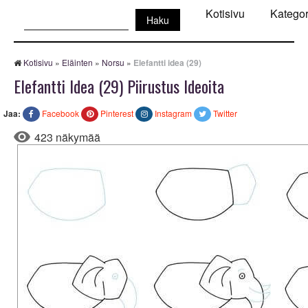
Haku:
Kotisivu
Kategor
Kotisivu
»
Eläinten
»
Norsu
»
Elefantti idea (29)
Elefantti Idea (29) Piirustus Ideoita
Jaa:
Facebook
Pinterest
Instagram
Twitter
423 näkymää