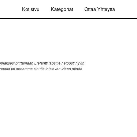
Kotisivu
Kategoriat
Ottaa Yhteyttä
iaksesi piirtämään Elefantti lapsille helposti hyvin
ppaalla tai annamme sinulle loistavan idean piirtää