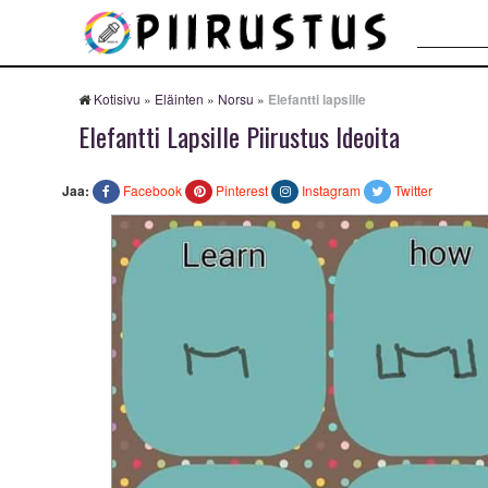
Haku:
Kotisivu
»
Eläinten
»
Norsu
»
Elefantti lapsille
Elefantti Lapsille Piirustus Ideoita
Jaa:
Facebook
Pinterest
Instagram
Twitter