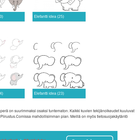
3)
Elefantti idea (25)
4)
Elefantti idea (23)
 alkuperä on suurimmaksi osaksi tuntematon. Kaikki kuvien tekijänoikeudet kuuluvat
olla Piirustus.Comissa mahdollisimman pian. Meillä on myös tietosuojakäytäntö