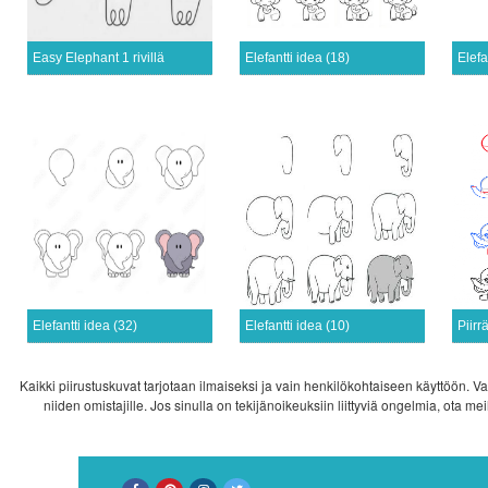
Easy Elephant 1 rivillä
Elefantti idea (18)
Elefa
Elefantti idea (32)
Elefantti idea (10)
Kaikki piirustuskuvat tarjotaan ilmaiseksi ja vain henkilökohtaiseen käyttöön. Va
niiden omistajille. Jos sinulla on tekijänoikeuksiin liittyviä ongelmia, ota