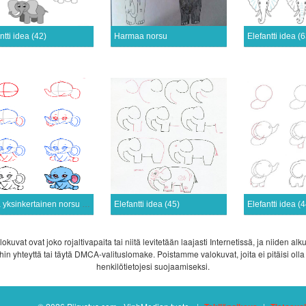
ntti idea (42)
Harmaa norsu
Elefantti idea (6
Piirrä yksinkertainen norsu (3)
Elefantti idea (45)
Elefantti idea (4
lokuvat ovat joko rojaltivapaita tai niitä levitetään laajasti Internetissä, ja niiden
 meihin yhteyttä tai täytä DMCA-valituslomake. Poistamme valokuvat, joita ei pitäisi 
henkilötietojesi suojaamiseksi.