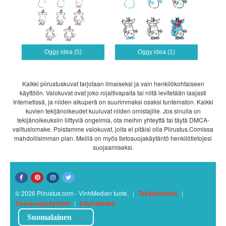
Oggy idea (5)
Oggy idea (1)
Kaikki piirustuskuvat tarjotaan ilmaiseksi ja vain henkilökohtaiseen
käyttöön. Valokuvat ovat joko rojaltivapaita tai niitä levitetään laajasti
Internetissä, ja niiden alkuperä on suurimmaksi osaksi tuntematon. Kaikki
kuvien tekijänoikeudet kuuluvat niiden omistajille. Jos sinulla on
tekijänoikeuksiin liittyviä ongelmia, ota meihin yhteyttä tai täytä DMCA-
valituslomake. Poistamme valokuvat, joita ei pitäisi olla Piirustus.Comissa
mahdollisimman pian. Meillä on myös tietosuojakäytäntö henkilötietojesi
suojaamiseksi.
© 2026 Piirustus.com - VinhMedian tuote.
|
Tekijänoikeus
|
Tietosuojakäytäntö
|
Käyttöehdot
Suomalainen