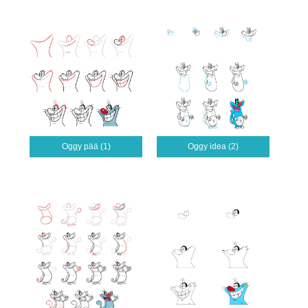
Oggy pää (1)
Oggy idea (2)