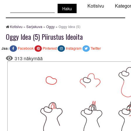
Haku:
Kotisivu
Kategor
Kotisivu
»
Sarjakuva
»
Oggy
»
Oggy idea (5)
Oggy Idea (5) Piirustus Ideoita
Jaa:
Facebook
Pinterest
Instagram
Twitter
313 näkymää