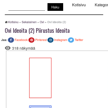
Haku:
Kotisivu
Kategor
Kotisivu
»
Sekalainen
»
Ovi
»
Ovi ideoita (2)
Ovi Ideoita (2) Piirustus Ideoita
Jaa:
Facebook
Pinterest
Instagram
Twitter
318 näkymää