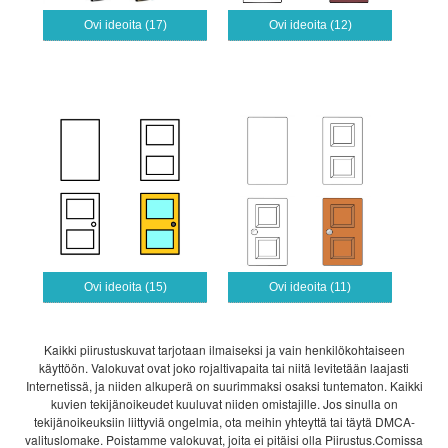
Ovi ideoita (17)
Ovi ideoita (12)
Ovi ideoita (15)
Ovi ideoita (11)
Kaikki piirustuskuvat tarjotaan ilmaiseksi ja vain henkilökohtaiseen
käyttöön. Valokuvat ovat joko rojaltivapaita tai niitä levitetään laajasti
Internetissä, ja niiden alkuperä on suurimmaksi osaksi tuntematon. Kaikki
kuvien tekijänoikeudet kuuluvat niiden omistajille. Jos sinulla on
tekijänoikeuksiin liittyviä ongelmia, ota meihin yhteyttä tai täytä DMCA-
valituslomake. Poistamme valokuvat, joita ei pitäisi olla Piirustus.Comissa