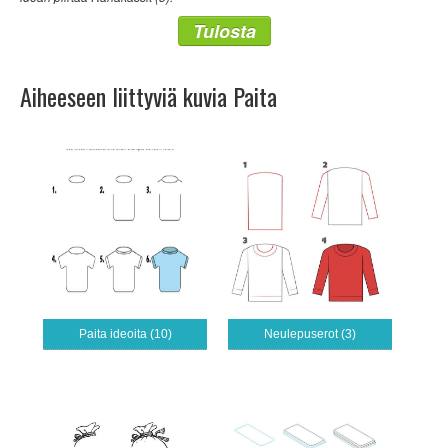
Tulosta
Aiheeseen liittyviä kuvia Paita
Paita ideoita (10)
Neulepuserot (3)