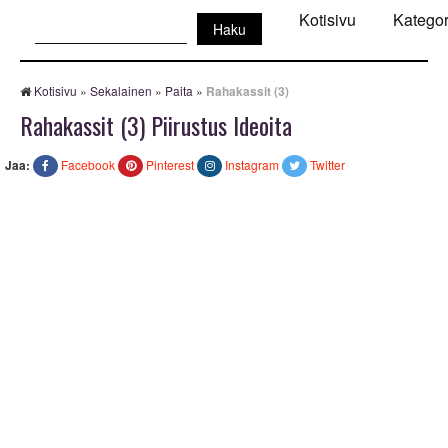
Haku:
Kotisivu
Kategor
Kotisivu
»
Sekalainen
»
Paita
»
Rahakassit (3)
Rahakassit (3) Piirustus Ideoita
Jaa:
Facebook
Pinterest
Instagram
Twitter