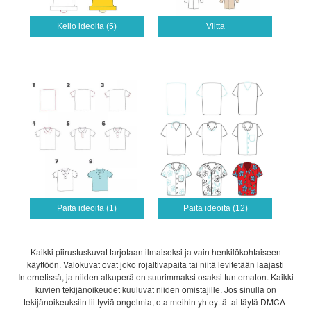
Kello ideoita (5)
Viitta
Paita ideoita (1)
Paita ideoita (12)
Kaikki piirustuskuvat tarjotaan ilmaiseksi ja vain henkilökohtaiseen
käyttöön. Valokuvat ovat joko rojaltivapaita tai niitä levitetään laajasti
Internetissä, ja niiden alkuperä on suurimmaksi osaksi tuntematon. Kaikki
kuvien tekijänoikeudet kuuluvat niiden omistajille. Jos sinulla on
tekijänoikeuksiin liittyviä ongelmia, ota meihin yhteyttä tai täytä DMCA-