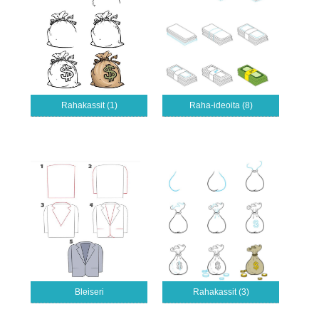
Rahakassit (1)
Raha-ideoita (8)
Bleiseri
Rahakassit (3)