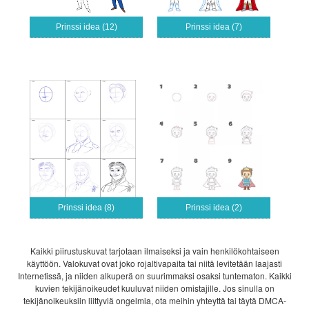
Prinssi idea (12)
Prinssi idea (7)
Prinssi idea (8)
Prinssi idea (2)
Kaikki piirustuskuvat tarjotaan ilmaiseksi ja vain henkilökohtaiseen
käyttöön. Valokuvat ovat joko rojaltivapaita tai niitä levitetään laajasti
Internetissä, ja niiden alkuperä on suurimmaksi osaksi tuntematon. Kaikki
kuvien tekijänoikeudet kuuluvat niiden omistajille. Jos sinulla on
tekijänoikeuksiin liittyviä ongelmia, ota meihin yhteyttä tai täytä DMCA-