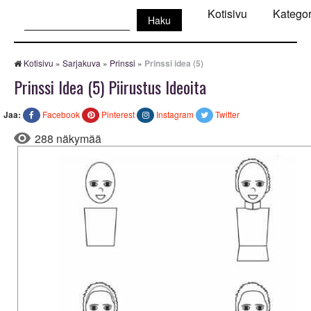
Haku:
Kotisivu
Kategor
Kotisivu
»
Sarjakuva
»
Prinssi
»
Prinssi idea (5)
Prinssi Idea (5) Piirustus Ideoita
Jaa:
Facebook
Pinterest
Instagram
Twitter
288 näkymää