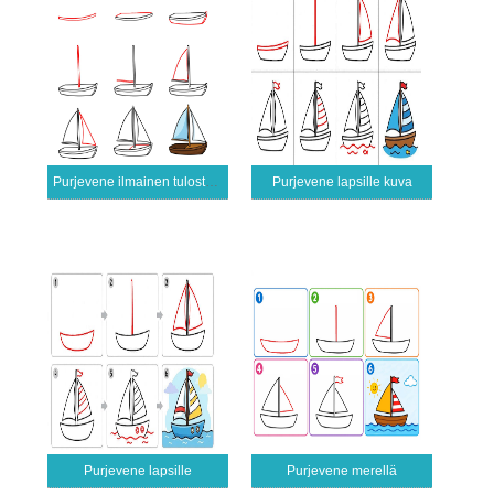
Purjevene ilmainen tulostettava
Purjevene lapsille kuva
Purjevene lapsille
Purjevene merellä