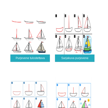
Purjevene tulostettava
Sarjakuva purjevene