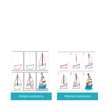
Helppo purjevene
Ilmainen purjevene