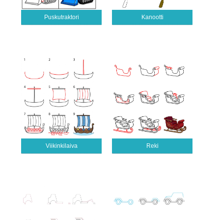
Puskutraktori
Kanootti
Viikinkilaiva
Reki