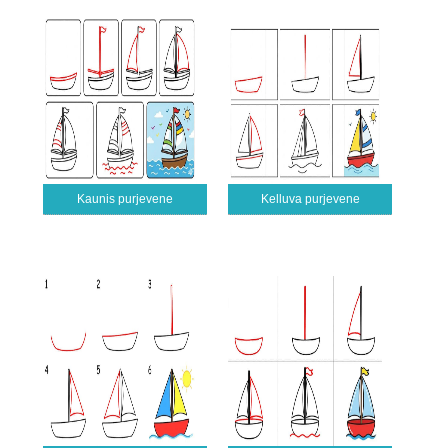
Kaunis purjevene
Kelluva purjevene