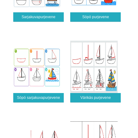
Sarjakuvapurjevene
Söpö purjevene
Söpö sarjakuvapurjevene
Värikäs purjevene