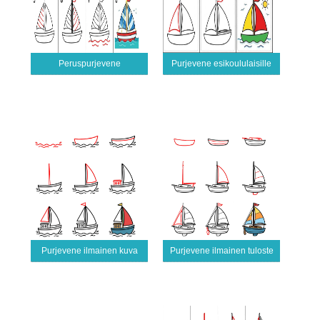
Peruspurjevene
Purjevene esikoululaisille
Purjevene ilmainen kuva
Purjevene ilmainen tuloste