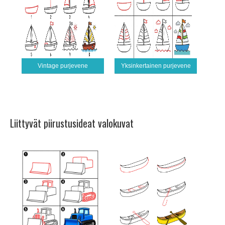
Vintage purjevene
Yksinkertainen purjevene
Liittyvät piirustusideat valokuvat