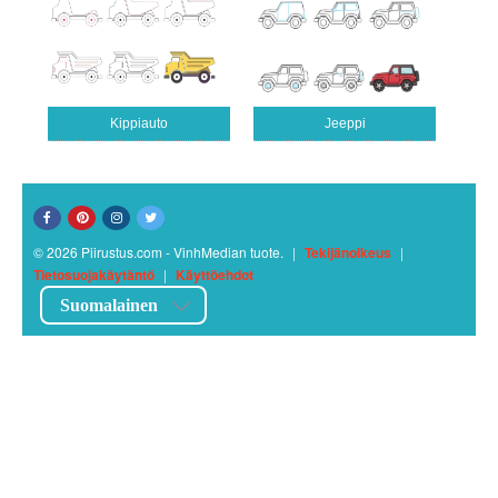
Kippiauto
Jeeppi
© 2026 Piirustus.com - VinhMedian tuote.
|
Tekijänoikeus
|
Tietosuojakäytäntö
|
Käyttöehdot
Suomalainen