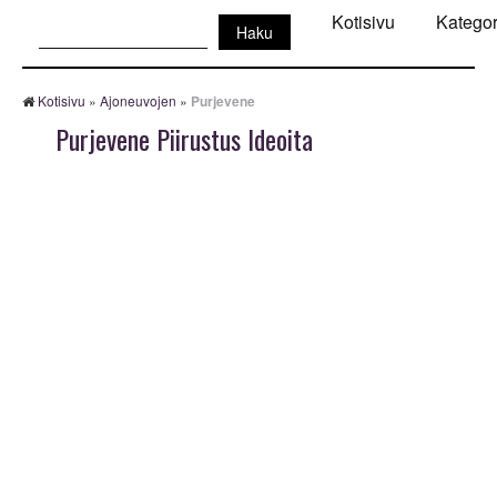
Haku:
Kotisivu
Kategor
Kotisivu
»
Ajoneuvojen
»
Purjevene
Purjevene Piirustus Ideoita